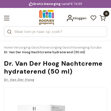
KD.
Gratis bezorging
voor 20:00 uur besteld
vanaf € 74,95
Bekijk alle resultaten
extra
Zoeken
0
Categorieën
Inloggen
Merken
Home
Verzorging
Gezichtsverzorging
Gezichtsreiniging
Scrubs
›
›
›
›
›
Dr. Van Der Hoog Nachtcreme hydraterend (50 ml)
Dr. Van Der Hoog Nachtcreme
hydraterend (50 ml)
Dr. Van Der Hoog