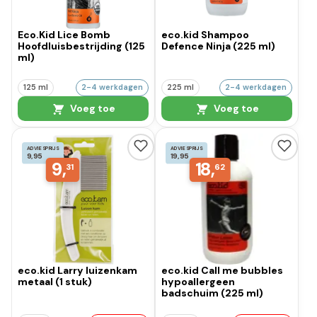
Eco.Kid Lice Bomb
eco.kid Shampoo
Hoofdluisbestrijding (125
Defence Ninja (225 ml)
ml)
125 ml
2-4 werkdagen
225 ml
2-4 werkdagen
Voeg toe
Voeg toe
ADVIESPRIJS
ADVIESPRIJS
9,95
19,95
9,
18,
31
62
eco.kid Larry luizenkam
eco.kid Call me bubbles
metaal (1 stuk)
hypoallergeen
badschuim (225 ml)