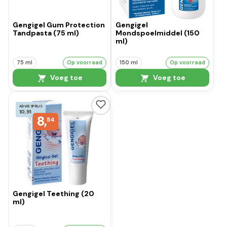
Gengigel Gum Protection
Gengigel
Tandpasta (75 ml)
Mondspoelmiddel (150
ml)
75 ml
Op voorraad
150 ml
Op voorraad
Voeg toe
Voeg toe
ADVIESPRIJS
10,91
8,
54
Gengigel Teething (20
ml)