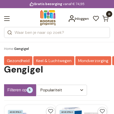
KD.
Gratis bezorging
voor 20:00 uur besteld
vanaf € 74,95
Bekijk alle resultaten
extra
Zoeken
0
Categorieën
Inloggen
Merken
Home
Gengigel
›
Gezondheid
Keel & Luchtwegen
Mondverzorging
Gengigel
Populariteit
Filteren op
5
ADVIESPRIJS
ADVIESPRIJS