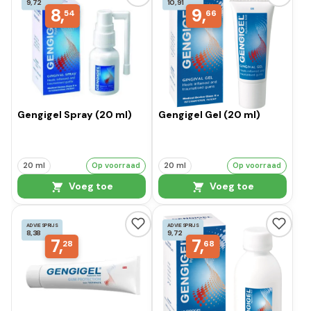
9,72
10,91
8,
9,
54
66
Gengigel Spray (20 ml)
Gengigel Gel (20 ml)
20 ml
Op voorraad
20 ml
Op voorraad
Voeg toe
Voeg toe
ADVIESPRIJS
ADVIESPRIJS
8,38
9,72
7,
7,
28
68