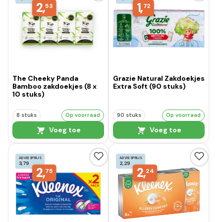
2,
1,
53
72
The Cheeky Panda
Grazie Natural Zakdoekjes
Bamboo zakdoekjes (8 x
Extra Soft (90 stuks)
10 stuks)
8 stuks
Op voorraad
90 stuks
Op voorraad
Voeg toe
Voeg toe
ADVIESPRIJS
ADVIESPRIJS
3,79
2,29
2,
2,
75
24