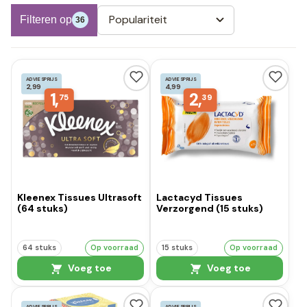
Populariteit
Filteren op
36
ADVIESPRIJS
ADVIESPRIJS
2,99
4,99
1,
2,
75
39
Kleenex Tissues Ultrasoft
Lactacyd Tissues
(64 stuks)
Verzorgend (15 stuks)
64 stuks
Op voorraad
15 stuks
Op voorraad
Voeg toe
Voeg toe
ADVIESPRIJS
ADVIESPRIJS