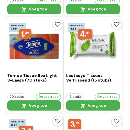
30 stuks
Op voorraad
10 stuks
Op voorraad
Voeg toe
Voeg toe
ADVIESPRIJS
ADVIESPRIJS
1,99
4,99
1,
4,
49
33
Tempo Tissue Box Light
Lactacyd Tissues
3-Laags (70 stuks)
Verfrissend (15 stuks)
70 stuks
Op voorraad
15 stuks
Op voorraad
Voeg toe
Voeg toe
3,
ADVIESPRIJS
21
3,46
49