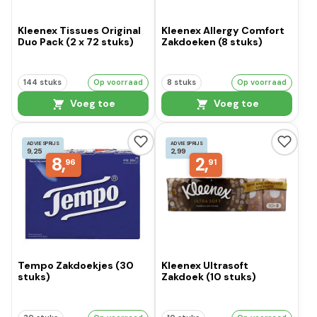
Kleenex Tissues Original
Kleenex Allergy Comfort
Duo Pack (2 x 72 stuks)
Zakdoeken (8 stuks)
144 stuks
Op voorraad
8 stuks
Op voorraad
Voeg toe
Voeg toe
ADVIESPRIJS
ADVIESPRIJS
9,25
2,99
8,
2,
96
91
Tempo Zakdoekjes (30
Kleenex Ultrasoft
stuks)
Zakdoek (10 stuks)