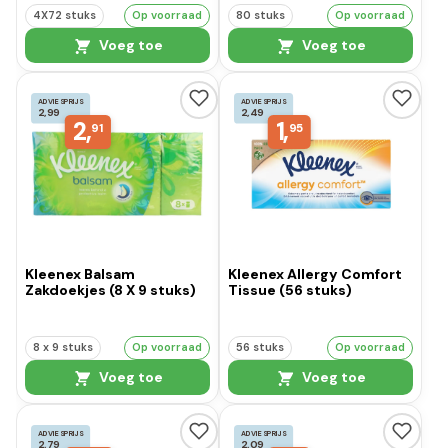
4X72 stuks
Op voorraad
80 stuks
Op voorraad
Voeg toe
Voeg toe
ADVIESPRIJS
ADVIESPRIJS
2,99
2,49
2,
1,
91
95
Kleenex Balsam
Kleenex Allergy Comfort
Zakdoekjes (8 X 9 stuks)
Tissue (56 stuks)
8 x 9 stuks
Op voorraad
56 stuks
Op voorraad
Voeg toe
Voeg toe
ADVIESPRIJS
ADVIESPRIJS
2,79
2,09