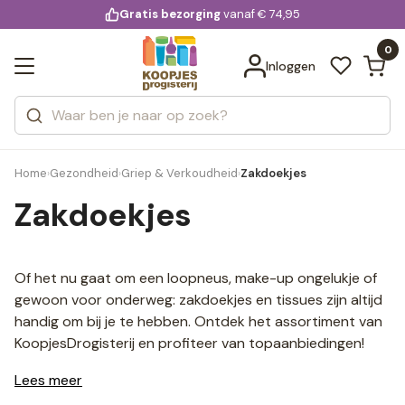
KD.
Gratis bezorging
voor 20:00 uur besteld
vanaf € 74,95
Bekijk alle resultaten
extra
Zoeken
0
Categorieën
Inloggen
Merken
Home
Gezondheid
Griep & Verkoudheid
Zakdoekjes
›
›
›
Zakdoekjes
Of het nu gaat om een loopneus, make-up ongelukje of
gewoon voor onderweg: zakdoekjes en tissues zijn altijd
handig om bij je te hebben. Ontdek het assortiment van
KoopjesDrogisterij en profiteer van topaanbiedingen!
Lees meer