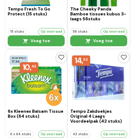
Tempo Fresh To Go
The Cheeky Panda
Protect (15 stuks)
Bamboe tissues kubus 3-
laags 56stuks
15 stuks
Op voorraad
56 stuks
Op voorraad
Voeg toe
Voeg toe
14,
ADVIESPRIJS
52
17,94
10,
42
6x Kleenex Balsam Tissue
Tempo Zakdoekjes
Box (64 stuks)
Original 4 Laags
Voordeelpak (42 stuks)
6 x 64 stuks
Op voorraad
42 stuks
Op voorraad