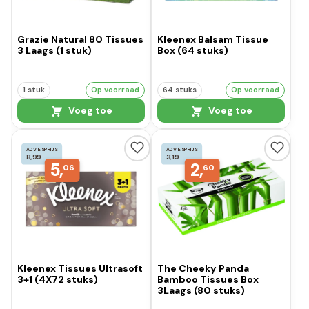
Grazie Natural 80 Tissues
Kleenex Balsam Tissue
3 Laags (1 stuk)
Box (64 stuks)
1 stuk
Op voorraad
64 stuks
Op voorraad
Voeg toe
Voeg toe
ADVIESPRIJS
ADVIESPRIJS
8,99
3,19
5,
2,
06
60
Kleenex Tissues Ultrasoft
The Cheeky Panda
3+1 (4X72 stuks)
Bamboo Tissues Box
3Laags (80 stuks)