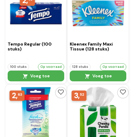
2,
Tempo Regular (100
Kleenex Family Maxi
stuks)
Tissue (128 stuks)
100 stuks
Op voorraad
128 stuks
Op voorraad
Voeg toe
Voeg toe
2,
3,
63
52