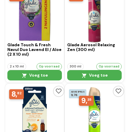
Glade Touch & Fresh
Glade Aerosol Relaxing
Navul Duo Lavend El / Aloe
Zen (300 ml)
(2 X 10 ml)
2 x 10 ml
Op voorraad
300 ml
Op voorraad
Voeg toe
Voeg toe
8,
ADVIESPRIJS
82
9,76
9,
35