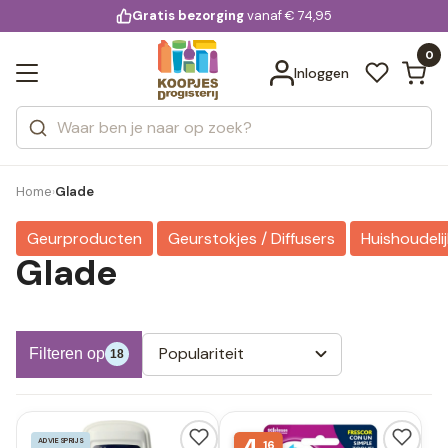
KD.
Gratis bezorging
voor 20:00 uur besteld
vanaf € 74,95
Bekijk alle resultaten
extra
Zoeken
0
Categorieën
Inloggen
Merken
Home
Glade
›
Geurproducten
Geurstokjes / Diffusers
Huishoudelij
Glade
Populariteit
Filteren op
18
ADVIESPRIJS
16