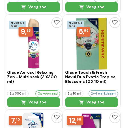
Voeg toe
Voeg toe
ADVIESPRIJS
ADVIESPRIJS
9,76
6,07
9,
5,
35
59
Glade Aerosol Relaxing
Glade Touch & Fresh
Zen - Multipack (3 X300
Navul Duo Exotic Tropical
ml)
Blossoms (2 X 10 ml)
3 x 300 ml
Op voorraad
2 x 10 ml
2-4 werkdagen
Voeg toe
Voeg toe
7,
12,
10
68