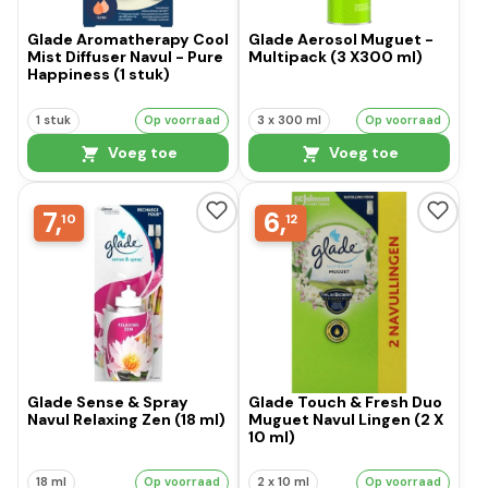
Glade Aromatherapy Cool
Glade Aerosol Muguet -
Mist Diffuser Navul - Pure
Multipack (3 X300 ml)
Happiness (1 stuk)
1 stuk
Op voorraad
3 x 300 ml
Op voorraad
Voeg toe
Voeg toe
7,
6,
10
12
Glade Sense & Spray
Glade Touch & Fresh Duo
Navul Relaxing Zen (18 ml)
Muguet Navul Lingen (2 X
10 ml)
18 ml
Op voorraad
2 x 10 ml
Op voorraad