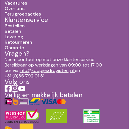
Vacatures
Over ons
Terugroepacties
Klantenservice
Bestellen
Betalen
Levering
Retourneren
Garantie
Vragen?
Neem contact op met onze klantenservice.
Bereikbaar op werkdagen van 09:00 tot 17:00
uur via
info@koopjesdrogisterij.nl
en
+31 (0)85 792 01 81
Volg ons
Veilig en makkelijk betalen