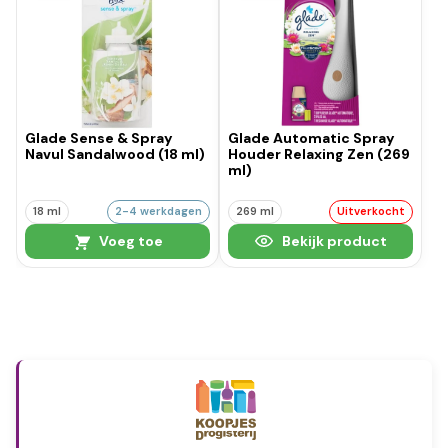
Glade Sense & Spray
Glade Automatic Spray
Navul Sandalwood (18 ml)
Houder Relaxing Zen (269
ml)
18 ml
2-4 werkdagen
269 ml
Uitverkocht
Voeg toe
Bekijk product