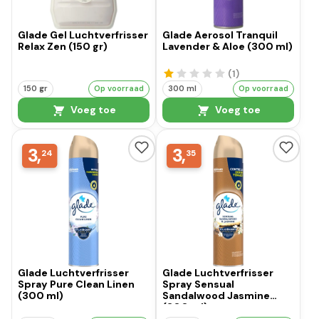
Glade Gel Luchtverfrisser
Glade Aerosol Tranquil
Relax Zen (150 gr)
Lavender & Aloe (300 ml)
(1
)
150 gr
Op voorraad
300 ml
Op voorraad
Voeg toe
Voeg toe
3,
3,
24
35
Glade Luchtverfrisser
Glade Luchtverfrisser
Spray Pure Clean Linen
Spray Sensual
(300 ml)
Sandalwood Jasmine
(300 ml)