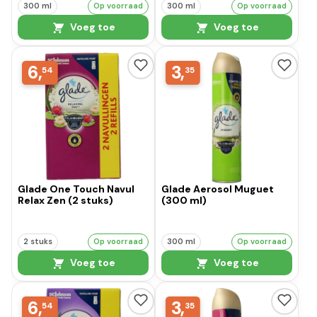
300 ml
Op voorraad
300 ml
Op voorraad
Voeg toe
Voeg toe
6,
3,
54
35
Glade One Touch Navul
Glade Aerosol Muguet
Relax Zen (2 stuks)
(300 ml)
2 stuks
Op voorraad
300 ml
Op voorraad
Voeg toe
Voeg toe
6,
3,
54
35