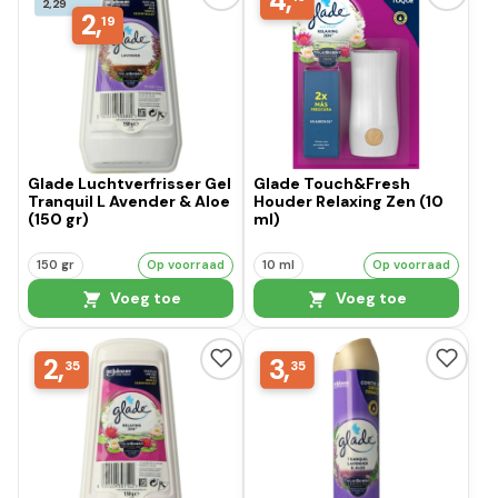
4,
2,29
2,
19
Glade Luchtverfrisser Gel
Glade Touch&Fresh
Tranquil L Avender & Aloe
Houder Relaxing Zen (10
(150 gr)
ml)
150 gr
Op voorraad
10 ml
Op voorraad
Voeg toe
Voeg toe
2,
3,
35
35