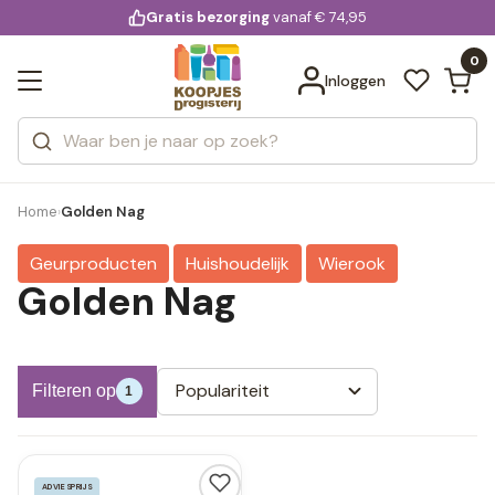
KD.
Gratis bezorging
voor 20:00 uur besteld
vanaf € 74,95
Bekijk alle resultaten
extra
Zoeken
0
Categorieën
Inloggen
Merken
Home
Golden Nag
›
Geurproducten
Huishoudelijk
Wierook
Golden Nag
Populariteit
Filteren op
1
ADVIESPRIJS