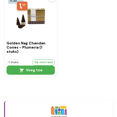
17,40
1,
17
Golden Nag Chandan
Cones - Plumeria (1
stuks)
1 stuks
Op voorraad
Voeg toe