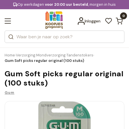
KD.
Op werkdagen
Gratis bezorging
voor 20:00 uur besteld
, morgen in huis
Bekijk alle resultaten
extra
Zoeken
0
Categorieën
Inloggen
Merken
Home
Verzorging
Mondverzorging
Tandenstokers
›
›
›
›
Gum Soft picks regular original (100 stuks)
Gum Soft picks regular original
(100 stuks)
Gum