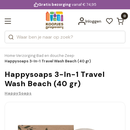
KD.
Gratis bezorging
voor 20:00 uur besteld
vanaf € 74,95
Bekijk alle resultaten
extra
Zoeken
0
Categorieën
Inloggen
Merken
Home
Verzorging
Bad en douche
Zeep
›
›
›
›
Happysoaps 3-In-1 Travel Wash Beach (40 gr)
Happysoaps 3-In-1 Travel
Wash Beach (40 gr)
HappySoaps