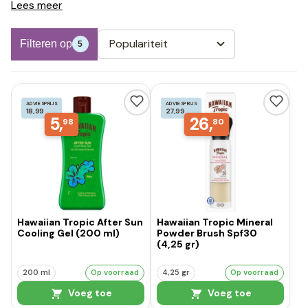
Lees meer
Populariteit
Filteren op
5
ADVIESPRIJS
ADVIESPRIJS
18,99
27,99
5,
26,
98
80
Hawaiian Tropic After Sun
Hawaiian Tropic Mineral
Cooling Gel (200 ml)
Powder Brush Spf30
(4,25 gr)
200 ml
Op voorraad
4,25 gr
Op voorraad
Voeg toe
Voeg toe