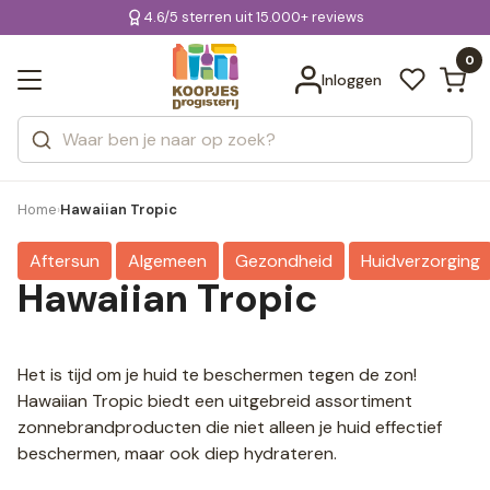
KD.
4.6/5 sterren uit 15.000+ reviews
Gratis bezorging
voor 20:00 uur besteld
Bekijk alle resultaten
extra
Zoeken
0
Categorieën
Inloggen
Merken
Home
Hawaiian Tropic
›
Aftersun
Algemeen
Gezondheid
Huidverzorging
Hawaiian Tropic
Het is tijd om je huid te beschermen tegen de zon!
Hawaiian Tropic biedt een uitgebreid assortiment
zonnebrandproducten die niet alleen je huid effectief
beschermen, maar ook diep hydrateren.