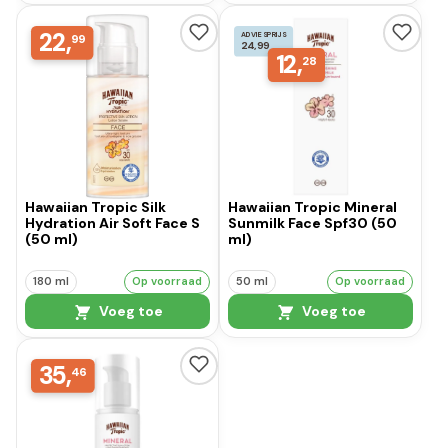
22,
ADVIESPRIJS
99
24,99
12,
28
Hawaiian Tropic Silk
Hawaiian Tropic Mineral
Hydration Air Soft Face S
Sunmilk Face Spf30 (50
(50 ml)
ml)
180 ml
Op voorraad
50 ml
Op voorraad
Voeg toe
Voeg toe
35,
46