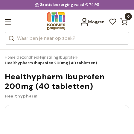
KD.
Gratis bezorging
voor 20:00 uur besteld
vanaf € 74,95
Bekijk alle resultaten
extra
Zoeken
0
Categorieën
Inloggen
Merken
Home
Gezondheid
Pijnstilling
Ibuprofen
›
›
›
›
Healthypharm Ibuprofen 200mg (40 tabletten)
Healthypharm Ibuprofen
200mg (40 tabletten)
Healthypharm