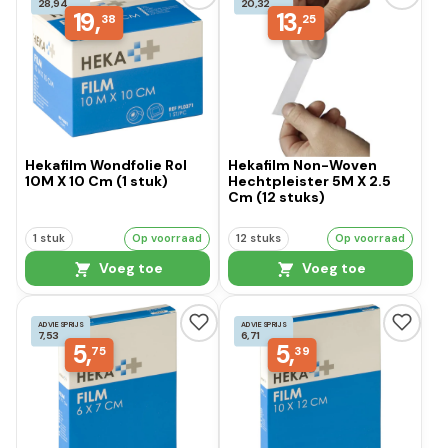
28,94
20,32
19,
13,
38
25
Hekafilm Wondfolie Rol
Hekafilm Non-Woven
10M X 10 Cm (1 stuk)
Hechtpleister 5M X 2.5
Cm (12 stuks)
1 stuk
Op voorraad
12 stuks
Op voorraad
Voeg toe
Voeg toe
ADVIESPRIJS
ADVIESPRIJS
7,53
6,71
5,
5,
75
39