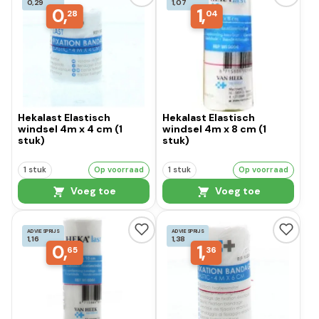
0,29
1,07
0,
1,
28
04
Hekalast Elastisch
Hekalast Elastisch
windsel 4m x 4 cm (1
windsel 4m x 8 cm (1
stuk)
stuk)
1 stuk
Op voorraad
1 stuk
Op voorraad
Voeg toe
Voeg toe
ADVIESPRIJS
ADVIESPRIJS
1,16
1,38
0,
1,
65
36