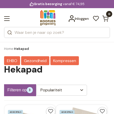
KD.
Gratis bezorging
voor 20:00 uur besteld
vanaf € 74,95
Bekijk alle resultaten
extra
Zoeken
0
Categorieën
Inloggen
Merken
Home
Hekapad
›
EHBO
Gezondheid
Kompressen
Hekapad
Populariteit
Filteren op
3
ADVIESPRIJS
ADVIESPRIJS