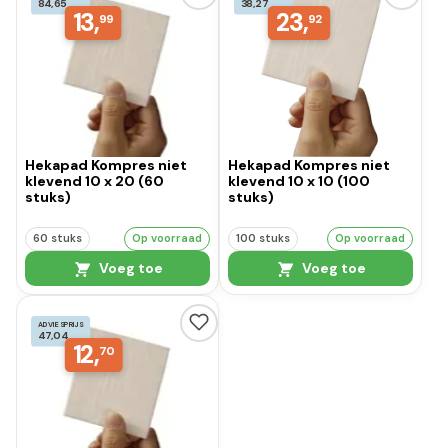
84,65
38,27
13,
23,
99
92
Hekapad Kompres niet
Hekapad Kompres niet
klevend 10 x 20 (60
klevend 10 x 10 (100
stuks)
stuks)
60 stuks
Op voorraad
100 stuks
Op voorraad
Voeg toe
Voeg toe
ADVIESPRIJS
47,04
12,
70