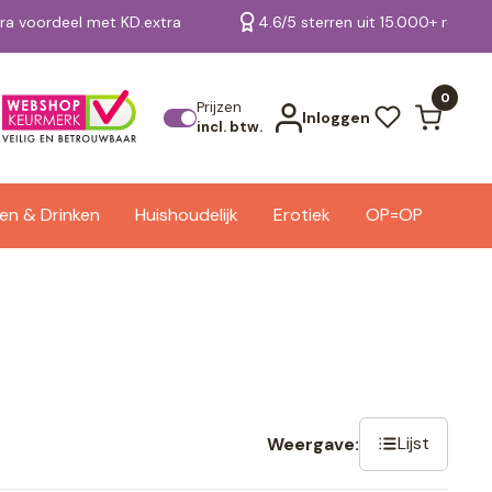
tra voordeel met KD.extra
4.6/5 sterren uit 15.000+ review
Bekijk alle resultaten
0
Prijzen
Inloggen
incl. btw.
en & Drinken
Huishoudelijk
Erotiek
OP=OP
Lijst
Weergave: