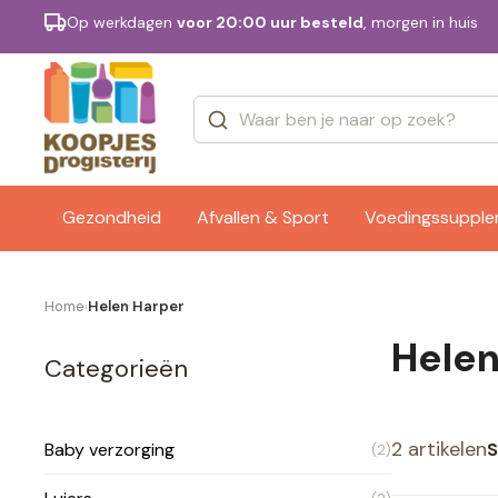
Op werkdagen
voor 20:00 uur besteld
, morgen in huis
Categorieën
Merken
Gezondheid
Afvallen & Sport
Voedingssuppl
Home
Helen Harper
›
Helen
Categorieën
2 artikelen
S
Baby verzorging
(2)