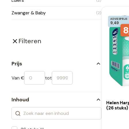
Luiers
(2)
Zwanger & Baby
(2)
ADVIESPRIJS
9,49
8
Filteren
Prijs
Van €
tot
Inhoud
Helen Har
(26 stuks)