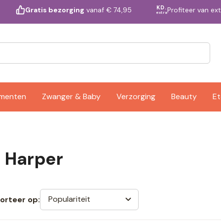
KD.
Profiteer van ex
Gratis bezorging
vanaf € 74,95
extra
ementen
Zwanger & Baby
Verzorging
Beauty
Et
 Harper
Populariteit
orteer op: