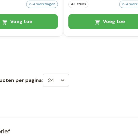
2-4 werkdagen
43 stuks
2-4 wer
Voeg toe
Voeg toe
24
ucten per pagina:
rief