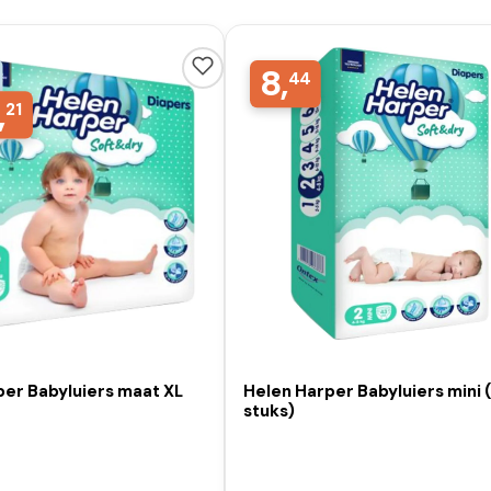
8,
44
,
21
per Babyluiers maat XL
Helen Harper Babyluiers mini 
stuks)