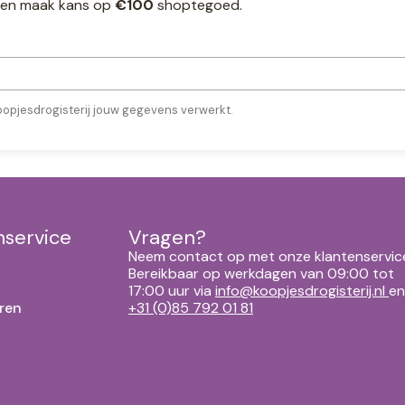
ef en maak kans op
€100
shoptegoed.
oopjesdrogisterij jouw gegevens verwerkt.
nservice
Vragen?
Neem contact op met onze klantenservic
Bereikbaar op werkdagen van 09:00 tot
17:00 uur via
info@koopjesdrogisterij.nl
en
ren
+31 (0)85 792 01 81