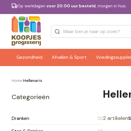
Op werkdagen
voor 20:00 uur besteld
, morgen in huis
Categorieën
Merken
Gezondheid
Afvallen & Sport
Voedingssuppl
Home
Hellenaris
›
Helle
Categorieën
2 artikelen
S
Dranken
(2)