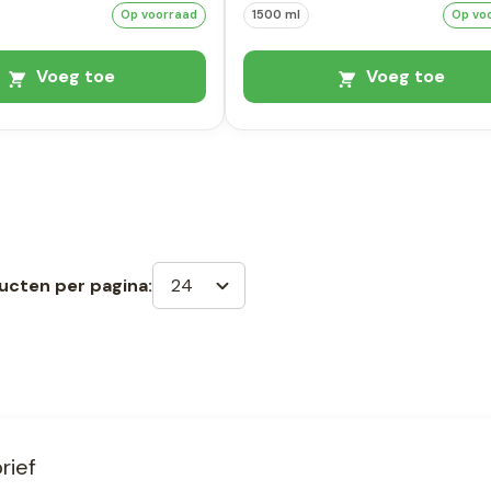
Op voorraad
1500 ml
Op vo
Voeg toe
Voeg toe
24
ucten per pagina:
rief