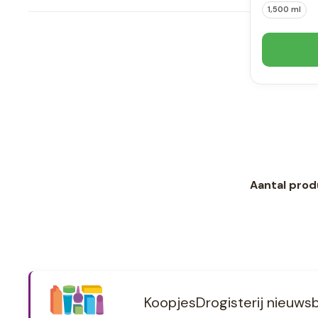
1,500 ml
Aantal prod
KoopjesDrogisterij nieuwsb