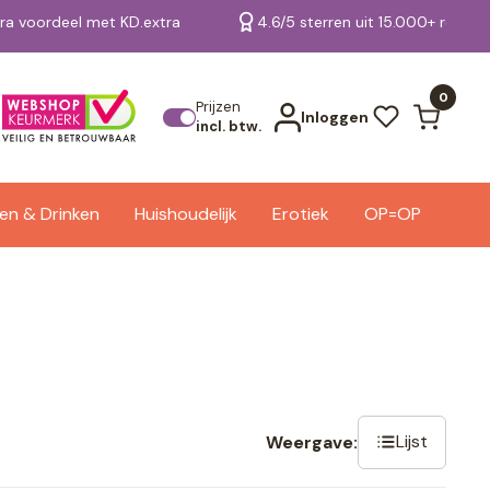
tra voordeel met KD.extra
4.6/5 sterren uit 15.000+ review
Bekijk alle resultaten
0
Prijzen
Inloggen
incl. btw.
en & Drinken
Huishoudelijk
Erotiek
OP=OP
Lijst
Weergave: