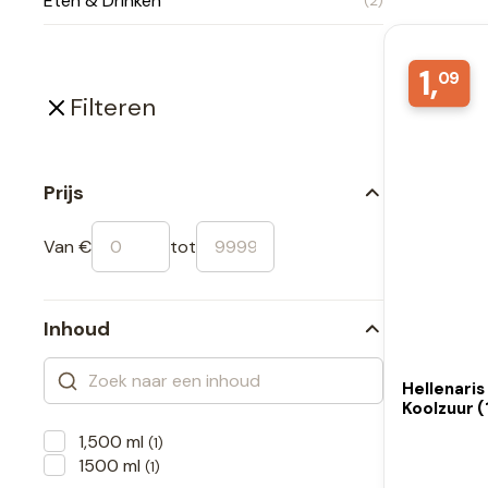
Eten & Drinken
(2)
1,
09
Filteren
Prijs
Van €
tot
Inhoud
Hellenari
Koolzuur (
1,500 ml
(1)
1500 ml
(1)