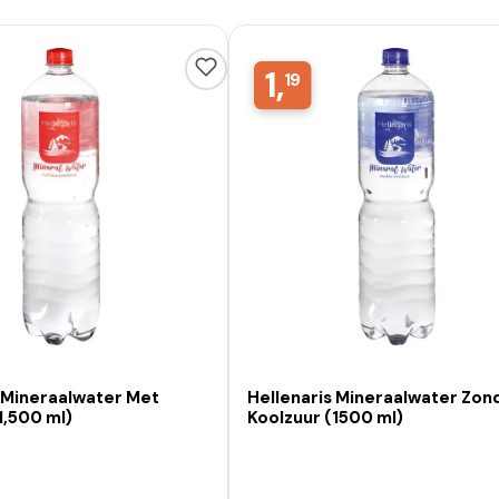
1,
19
s Mineraalwater Met
Hellenaris Mineraalwater Zon
1,500 ml)
Koolzuur (1500 ml)