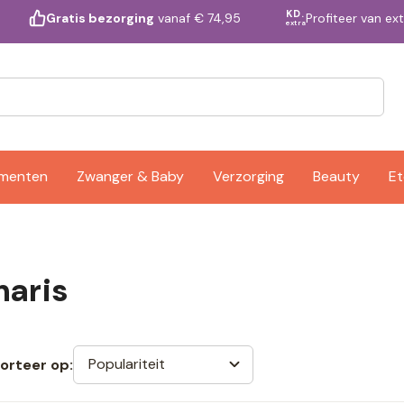
KD.
Profiteer van ex
Gratis bezorging
vanaf € 74,95
extra
ementen
Zwanger & Baby
Verzorging
Beauty
Et
naris
Populariteit
orteer op: