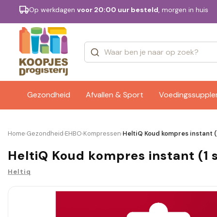
Op werkdagen
voor 20:00 uur besteld
, morgen in huis
Categorieën
Merken
Gezondheid
Afvallen & Sport
Voedingssuppl
Home
Gezondheid
EHBO
Kompressen
HeltiQ Koud kompres instant (
›
›
›
›
HeltiQ Koud kompres instant (1 
Heltiq