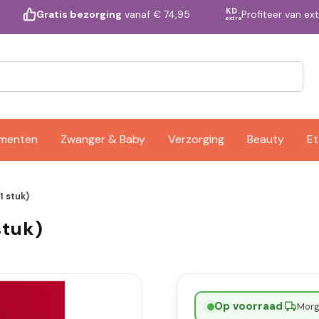
KD.
Profiteer van ex
Gratis bezorging
vanaf € 74,95
extra
ementen
Zwanger & Baby
Verzorging
Beauty
Et
1 stuk)
stuk)
Op voorraad
·
Morge