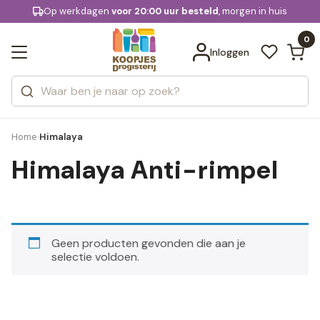
KD.
Op werkdagen
Gratis bezorging
voor 20:00 uur besteld
, morgen in huis
Bekijk alle resultaten
extra
Zoeken
0
Categorieën
Inloggen
Merken
Home
Himalaya
›
Himalaya Anti-rimpel
Geen producten gevonden die aan je
selectie voldoen.