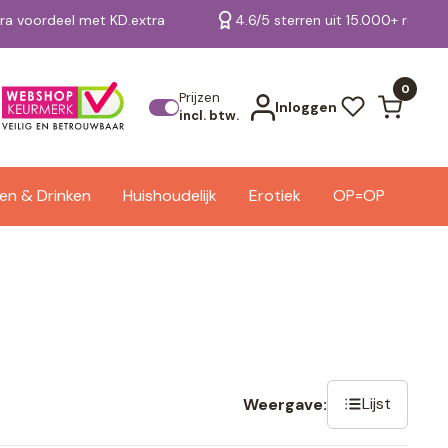
tra voordeel met KD.extra
4.6/5 sterren uit 15.000+ review
Bekijk alle resultaten
0
Prijzen
Inloggen
incl. btw.
en & Drinken
Huishoudelijk
Erotiek
OP=OP
Lijst
Weergave: