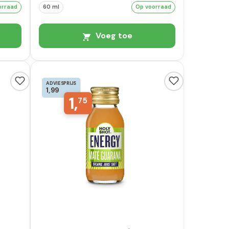
orraad
60 ml
Op voorraad
Voeg toe
ADVIESPRIJS
1,99
1,
75