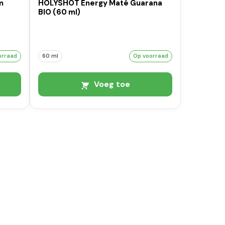
m
HOLYSHOT Energy Maté Guarana
BIO (60 ml)
orraad
60 ml
Op voorraad
Voeg toe