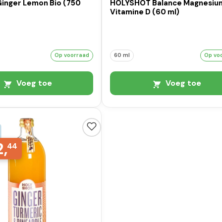
Ginger Lemon Bio (750
HOLYSHOT Balance Magnesiu
Vitamine D (60 ml)
Op voorraad
60 ml
Op vo
Voeg toe
Voeg toe
2,
44