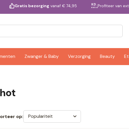
KD.
Profiteer van ex
Gratis bezorging
vanaf € 74,95
extra
ementen
Zwanger & Baby
Verzorging
Beauty
Et
hot
Populariteit
orteer op: