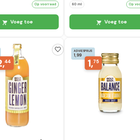
Op voorraad
60 ml
Op vo
Voeg toe
Voeg toe
ADVIESPRIJS
1,99
2,
1,
44
75