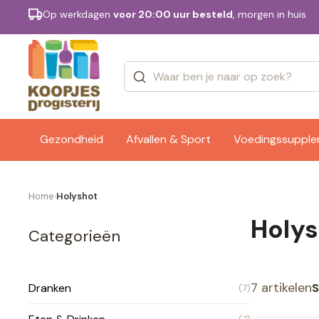
Op werkdagen
voor 20:00 uur besteld
, morgen in huis
Categorieën
Merken
Gezondheid
Afvallen & Sport
Voedingssuppl
Home
Holyshot
›
Holys
Categorieën
7 artikelen
S
Dranken
(7)