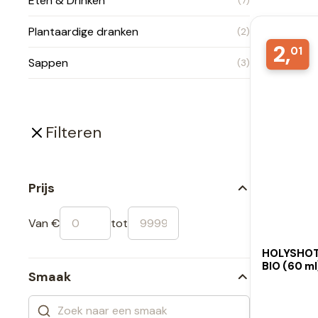
Eten & Drinken
(7)
Plantaardige dranken
(2)
2,
01
Sappen
(3)
Filteren
Prijs
Van €
tot
HOLYSHOT 
BIO (60 ml
Smaak