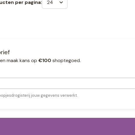
24
ucten per pagina:
rief
ef en maak kans op
€100
shoptegoed.
oopjesdrogisterij jouw gegevens verwerkt.