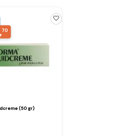
,
70
dcreme (50 gr)