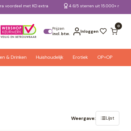
tra voordeel met KD.extra
4.6/5 sterren uit 15.000+ review
Bekijk alle resultaten
0
Prijzen
Inloggen
incl. btw.
en & Drinken
Huishoudelijk
Erotiek
OP=OP
Lijst
Weergave: