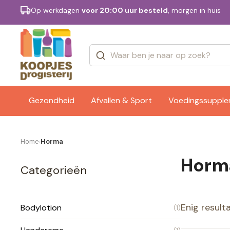
Op werkdagen
voor 20:00 uur besteld
, morgen in huis
Categorieën
Merken
Gezondheid
Afvallen & Sport
Voedingssuppl
Home
Horma
›
Horm
Categorieën
Enig result
Bodylotion
(1)