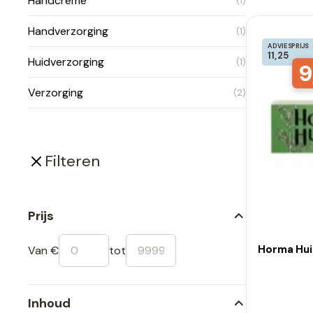
Handcreme
(1)
Handverzorging
(1)
ADVIESPRIJS
11,25
Huidverzorging
(1)
9
Verzorging
(2)
Filteren
Prijs
Horma Hui
Van €
tot
Inhoud