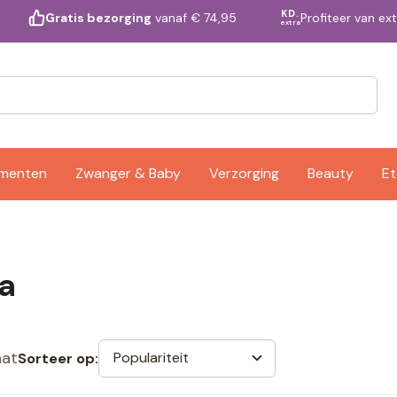
KD.
Profiteer van ex
Gratis bezorging
vanaf € 74,95
extra
ementen
Zwanger & Baby
Verzorging
Beauty
Et
a
aat
Populariteit
Sorteer op: