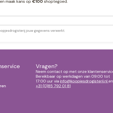
ef en maak kans op
€100
shoptegoed.
oopjesdrogisterij jouw gegevens verwerkt.
nservice
Vragen?
Neem contact op met onze klantenservic
Bereikbaar op werkdagen van 09:00 tot
17:00 uur via
info@koopjesdrogisterij.nl
en
ren
+31 (0)85 792 01 81