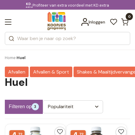
KD.
Gratis bezorging
voor 20:00 uur besteld
Profiteer van extra voordeel met KD.extra
Bekijk alle resultaten
extra
Zoeken
0
Categorieën
Inloggen
Merken
Home
Huel
›
Afvallen
Afvallen & Sport
Shakes & Maaltijdvervang
Huel
Populariteit
Filteren op
3
72
72