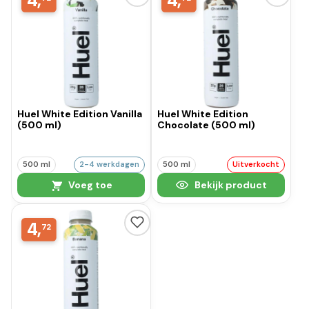
4,
4,
Huel White Edition Vanilla
Huel White Edition
(500 ml)
Chocolate (500 ml)
500 ml
2-4 werkdagen
500 ml
Uitverkocht
Voeg toe
Bekijk product
4,
72