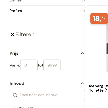
Dames
(1)
Parfum
(1)
18,
73
Filteren
Prijs
Van €
tot
Inhoud
Iceberg Tw
Toilette (