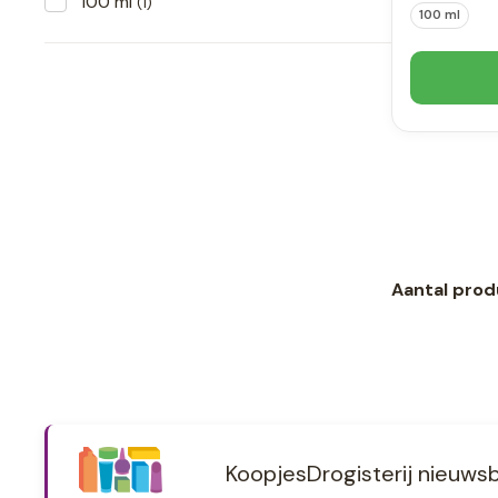
100 ml
(1)
100 ml
Aantal prod
KoopjesDrogisterij nieuwsb