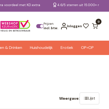
tra voordeel met KD.extra
4.6/5 sterren uit 15.000+ review
Bekijk alle resultaten
0
Prijzen
Inloggen
incl. btw.
en & Drinken
Huishoudelijk
Erotiek
OP=OP
Lijst
Weergave: