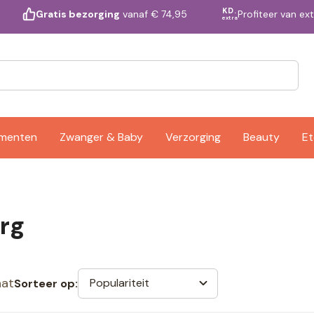
KD.
Profiteer van ex
Gratis bezorging
vanaf € 74,95
extra
ementen
Zwanger & Baby
Verzorging
Beauty
Et
rg
aat
Populariteit
Sorteer op: