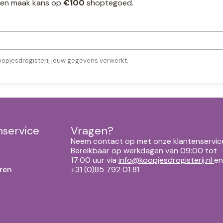
ef en maak kans op
€100
shoptegoed.
oopjesdrogisterij jouw gegevens verwerkt.
nservice
Vragen?
Neem contact op met onze klantenservic
Bereikbaar op werkdagen van 09:00 tot
17:00 uur via
info@koopjesdrogisterij.nl
en
ren
+31 (0)85 792 01 81