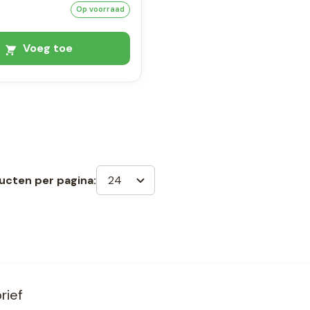
Op voorraad
Voeg toe
24
ucten per pagina:
rief