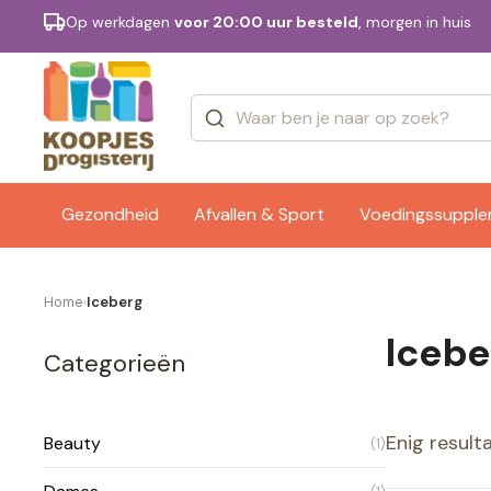
Op werkdagen
voor 20:00 uur besteld
, morgen in huis
Categorieën
Merken
Gezondheid
Afvallen & Sport
Voedingssuppl
Home
Iceberg
›
Icebe
Categorieën
Enig result
Beauty
(1)