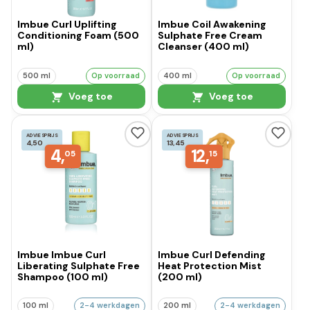
Imbue Curl Uplifting
Imbue Coil Awakening
Conditioning Foam (500
Sulphate Free Cream
ml)
Cleanser (400 ml)
500 ml
Op voorraad
400 ml
Op voorraad
Voeg toe
Voeg toe
ADVIESPRIJS
ADVIESPRIJS
4,50
13,45
4,
12,
05
15
Imbue Imbue Curl
Imbue Curl Defending
Liberating Sulphate Free
Heat Protection Mist
Shampoo (100 ml)
(200 ml)
100 ml
2-4 werkdagen
200 ml
2-4 werkdagen