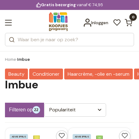
KD.
Gratis bezorging
voor 20:00 uur besteld
vanaf € 74,95
Bekijk alle resultaten
extra
Zoeken
0
Categorieën
Inloggen
Merken
Home
Imbue
›
Beauty
Conditioner
Haarcrème, -olie en -serum
Imbue
Populariteit
Filteren op
22
ADVIESPRIJS
ADVIESPRIJS