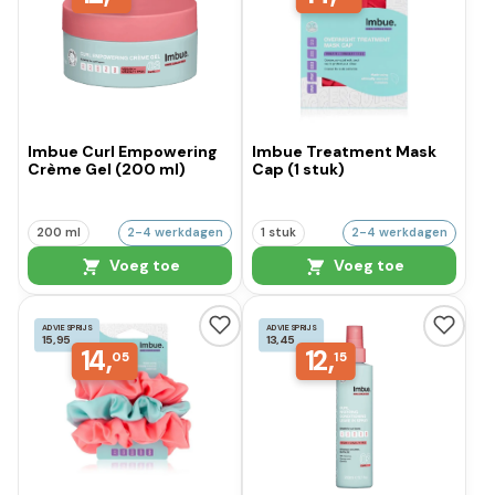
Imbue Curl Empowering
Imbue Treatment Mask
Crème Gel (200 ml)
Cap (1 stuk)
200 ml
2-4 werkdagen
1 stuk
2-4 werkdagen
Voeg toe
Voeg toe
ADVIESPRIJS
ADVIESPRIJS
15,95
13,45
14,
12,
05
15