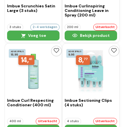
Imbue Scrunchies Satin
Imbue Curlinspiring
Large (3 stuks)
Conditioning Leave in
Spray (200 ml)
3 stuks
2-4 werkdagen
200 ml
Uitverkocht
Voeg toe
Bekijk product
ADVIESPRIJS
ADVIESPRIJS
15,95
9,95
14,
8,
41
77
Imbue Curl Respecting
Imbue Sectioning Clips
Conditioner (400 ml)
(4 stuks)
400 ml
Uitverkocht
4 stuks
Uitverkocht