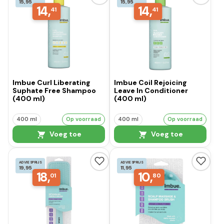
15,95
15,95
14,
14,
41
41
Imbue Curl Liberating
Imbue Coil Rejoicing
Suphate Free Shampoo
Leave In Conditioner
(400 ml)
(400 ml)
400 ml
Op voorraad
400 ml
Op voorraad
Voeg toe
Voeg toe
ADVIESPRIJS
ADVIESPRIJS
19,95
11,95
18,
10,
01
80