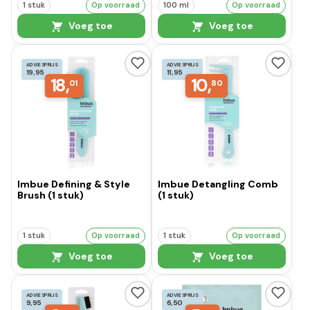
1 stuk
Op voorraad
100 ml
Op voorraad
Voeg toe
Voeg toe
ADVIESPRIJS
ADVIESPRIJS
19,95
11,95
18,
10,
01
80
Imbue Defining & Style
Imbue Detangling Comb
Brush (1 stuk)
(1 stuk)
1 stuk
Op voorraad
1 stuk
Op voorraad
Voeg toe
Voeg toe
ADVIESPRIJS
ADVIESPRIJS
9,95
6,50