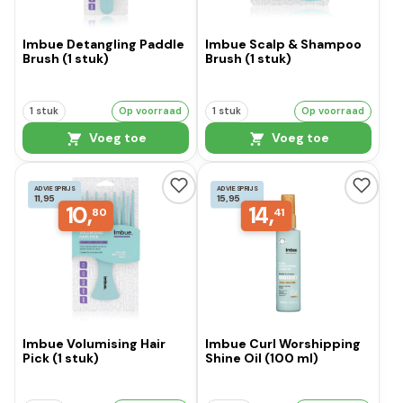
Imbue Detangling Paddle
Imbue Scalp & Shampoo
Brush (1 stuk)
Brush (1 stuk)
1 stuk
Op voorraad
1 stuk
Op voorraad
Voeg toe
Voeg toe
ADVIESPRIJS
ADVIESPRIJS
11,95
15,95
10,
14,
80
41
Imbue Volumising Hair
Imbue Curl Worshipping
Pick (1 stuk)
Shine Oil (100 ml)