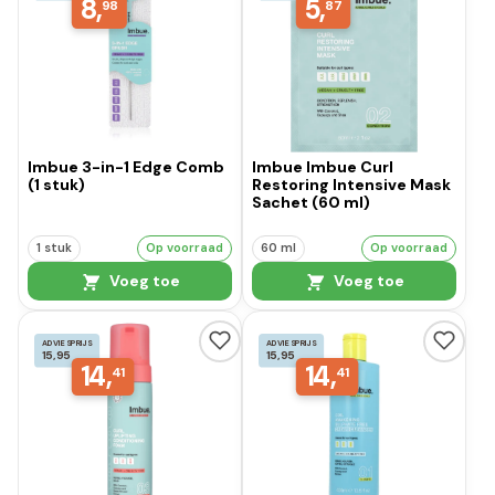
8,
5,
98
87
Imbue 3-in-1 Edge Comb
Imbue Imbue Curl
(1 stuk)
Restoring Intensive Mask
Sachet (60 ml)
1 stuk
Op voorraad
60 ml
Op voorraad
Voeg toe
Voeg toe
ADVIESPRIJS
ADVIESPRIJS
15,95
15,95
14,
14,
41
41