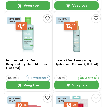
Voeg toe
Voeg toe
ADVIESPRIJS
ADVIESPRIJS
4,50
13,95
4,
12,
41
15
Imbue Imbue Curl
Imbue Curl Energising
Respecting Conditioner
Hydration Serum (100 ml)
(100 ml)
100 ml
2-4 werkdagen
100 ml
Op voorraad
Voeg toe
Voeg toe
ADVIESPRIJS
ADVIESPRIJS
13,45
15,95
12,
14,
15
05