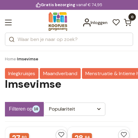
KD.
Gratis bezorging
voor 20:00 uur besteld
vanaf € 74,95
Bekijk alle resultaten
extra
Zoeken
0
Categorieën
Inloggen
Merken
Home
Imsevimse
›
Inlegkruisjes
Maandverband
Menstruatie & Intieme 
Imsevimse
Populariteit
Filteren op
10
80
64