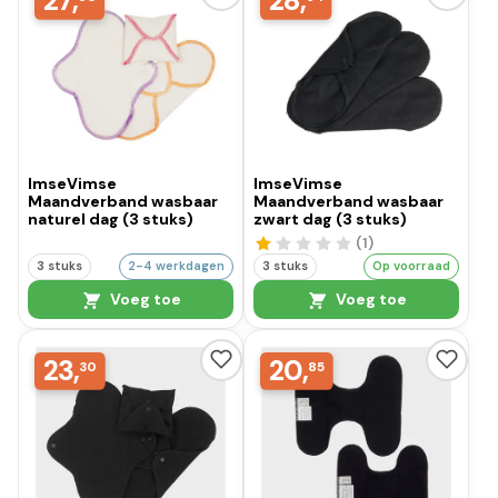
27,
28,
ImseVimse
ImseVimse
Maandverband wasbaar
Maandverband wasbaar
naturel dag (3 stuks)
zwart dag (3 stuks)
(1
)
3 stuks
2-4 werkdagen
3 stuks
Op voorraad
Voeg toe
Voeg toe
23,
20,
30
85