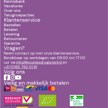
Kennisbank
Vacatures
Over ons
Terugroepacties
Klantenservice
Bestellen
Betalen
Levering
Retourneren
Garantie
Vragen?
Neem contact op met onze klantenservice.
Bereikbaar op werkdagen van 09:00 tot 17:00
uur via
info@koopjesdrogisterij.nl
en
+31 (0)85 792 01 81
Volg ons
Veilig en makkelijk betalen