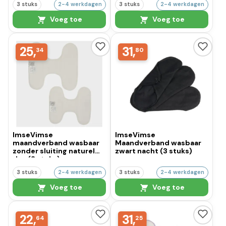
3 stuks
2-4 werkdagen
3 stuks
2-4 werkdagen
Voeg toe
Voeg toe
25,
31,
34
80
ImseVimse
ImseVimse
maandverband wasbaar
Maandverband wasbaar
zonder sluiting naturel
zwart nacht (3 stuks)
dag (3 stuks)
3 stuks
2-4 werkdagen
3 stuks
2-4 werkdagen
Voeg toe
Voeg toe
22,
31,
64
25