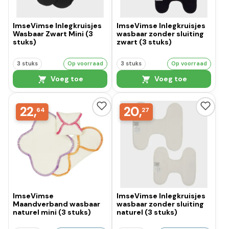
ImseVimse Inlegkruisjes
ImseVimse Inlegkruisjes
Wasbaar Zwart Mini (3
wasbaar zonder sluiting
stuks)
zwart (3 stuks)
3 stuks
Op voorraad
3 stuks
Op voorraad
Voeg toe
Voeg toe
22,
20,
64
27
ImseVimse
ImseVimse Inlegkruisjes
Maandverband wasbaar
wasbaar zonder sluiting
naturel mini (3 stuks)
naturel (3 stuks)