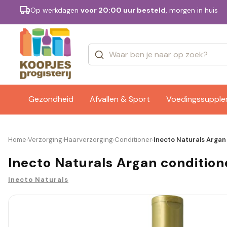
Op werkdagen
voor 20:00 uur besteld
, morgen in huis
Categorieën
Merken
Gezondheid
Afvallen & Sport
Voedingssuppl
Home
Verzorging
Haarverzorging
Conditioner
Inecto Naturals Argan
›
›
›
›
Inecto Naturals Argan condition
Inecto Naturals