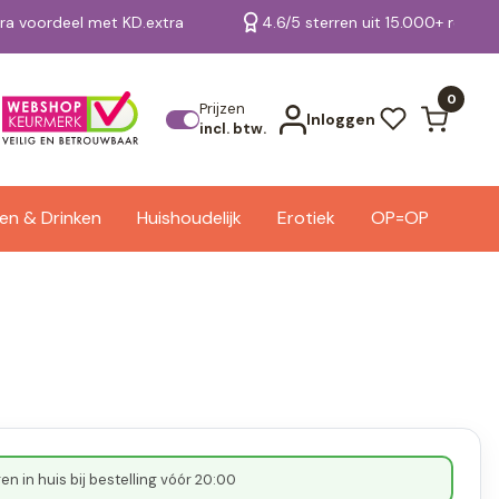
tra voordeel met KD.extra
4.6/5 sterren uit 15.000+ review
Bekijk alle resultaten
0
Prijzen
Inloggen
incl. btw.
en & Drinken
Huishoudelijk
Erotiek
OP=OP
n in huis bij bestelling vóór 20:00