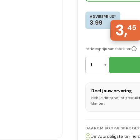
ADVIESPRIJS*
3,99
3,
45
*Adviesprijs van fabrikant
i
Deel jouw ervaring
Heb je dit product gebruik
klanten.
DAAROM KOOPJESDROGIST
De voordeligste online d