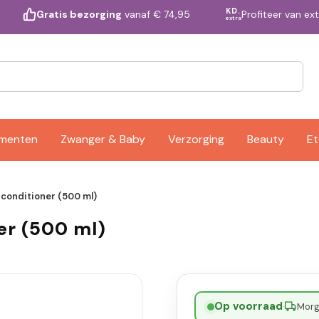
KD.
Profiteer van ex
Gratis bezorging
vanaf € 74,95
extra
ementen
Zwanger & Baby
Verzorging
Beauty
Et
 conditioner (500 ml)
er (500 ml)
Op voorraad
·
Morge