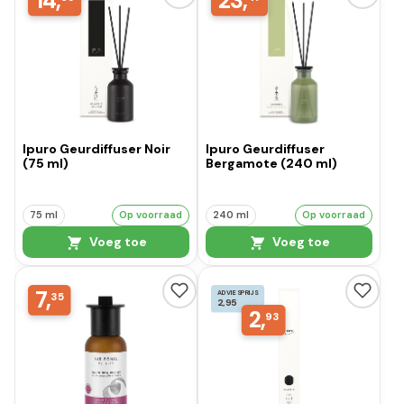
14,
23,
Ipuro Geurdiffuser Noir
Ipuro Geurdiffuser
(75 ml)
Bergamote (240 ml)
75 ml
Op voorraad
240 ml
Op voorraad
Voeg toe
Voeg toe
7,
ADVIESPRIJS
35
2,95
2,
93