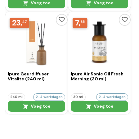
Voeg toe
Voeg toe
23,
7,
47
35
Ipuro Geurdiffuser
Ipuro Air Sonic Oil Fresh
Vitalite (240 ml)
Morning (30 ml)
240 ml
2-4 werkdagen
30 ml
2-4 werkdagen
Voeg toe
Voeg toe