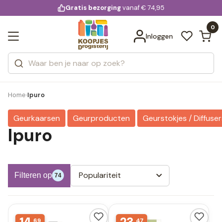
KD.
Gratis bezorging
voor 20:00 uur besteld
vanaf € 74,95
Bekijk alle resultaten
extra
Zoeken
0
Categorieën
Inloggen
Merken
Home
Ipuro
›
Geurkaarsen
Geurproducten
Geurstokjes / Diffuser
Ipuro
Populariteit
Filteren op
74
69
47