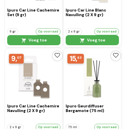
Ipuro Car Line Cachemire
Ipuro Car Line Blanc
Set (9 gr)
Navulling (2 X 9 gr)
9 gr
Op voorraad
2 x 9 gr
Op voorraad
Voeg toe
Voeg toe
9,
15,
07
63
Ipuro Car Line Cachemire
Ipuro Geurdiffuser
Navulling (2 X 9 gr)
Bergamote (75 ml)
2 x 9 gr
Op voorraad
75 ml
Op voorraad