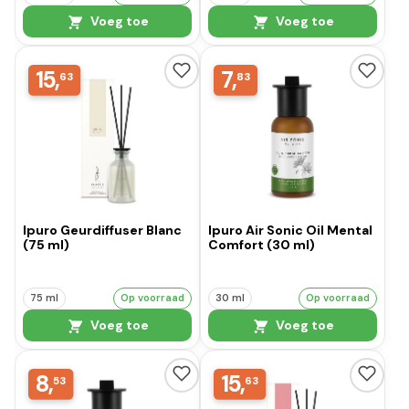
Voeg toe
Voeg toe
15,
7,
63
83
Ipuro Geurdiffuser Blanc
Ipuro Air Sonic Oil Mental
(75 ml)
Comfort (30 ml)
75 ml
Op voorraad
30 ml
Op voorraad
Voeg toe
Voeg toe
8,
15,
53
63