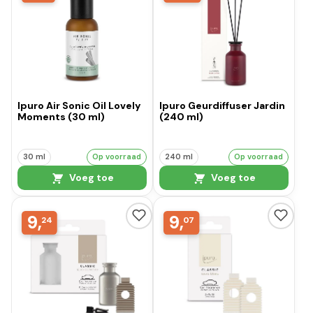
Ipuro Air Sonic Oil Lovely
Ipuro Geurdiffuser Jardin
Moments (30 ml)
(240 ml)
30 ml
Op voorraad
240 ml
Op voorraad
Voeg toe
Voeg toe
9,
9,
24
07