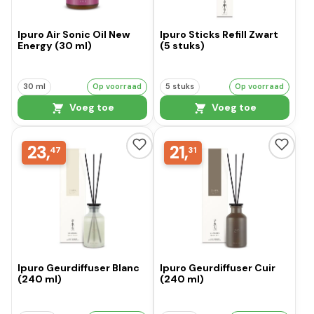
Ipuro Air Sonic Oil New
Ipuro Sticks Refill Zwart
Energy (30 ml)
(5 stuks)
30 ml
Op voorraad
5 stuks
Op voorraad
Voeg toe
Voeg toe
23,
21,
47
31
Ipuro Geurdiffuser Blanc
Ipuro Geurdiffuser Cuir
(240 ml)
(240 ml)