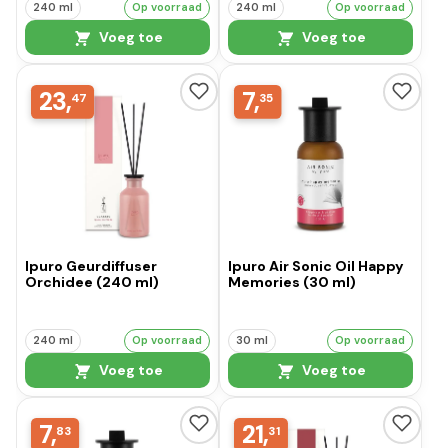
240 ml
Op voorraad
240 ml
Op voorraad
Voeg toe
Voeg toe
23,
7,
47
35
Ipuro Geurdiffuser
Ipuro Air Sonic Oil Happy
Orchidee (240 ml)
Memories (30 ml)
240 ml
Op voorraad
30 ml
Op voorraad
Voeg toe
Voeg toe
7,
21,
83
31