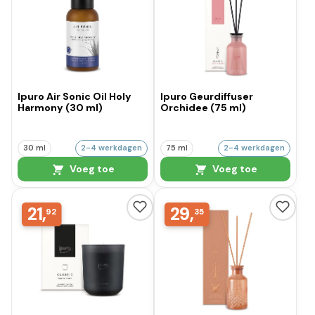
Ipuro Air Sonic Oil Holy
Ipuro Geurdiffuser
Harmony (30 ml)
Orchidee (75 ml)
30 ml
2-4 werkdagen
75 ml
2-4 werkdagen
Voeg toe
Voeg toe
21,
29,
92
35