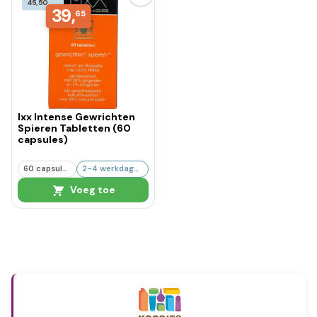
45,50
39,
65
Ixx Intense Gewrichten
Spieren Tabletten (60
capsules)
60 capsules
2-4 werkdagen
Voeg toe