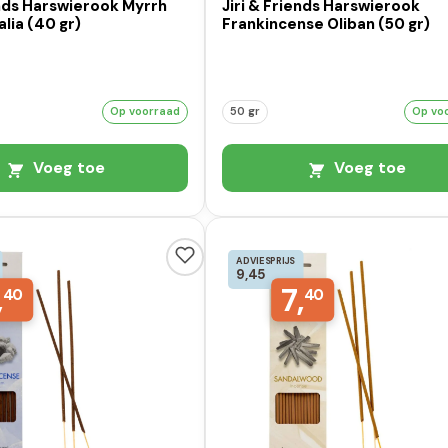
ends Harswierook Myrrh
Jiri & Friends Harswierook
lia (40 gr)
Frankincense Oliban (50 gr)
Op voorraad
50 gr
Op vo
Voeg toe
Voeg toe
ADVIESPRIJS
9,45
,
7,
40
40