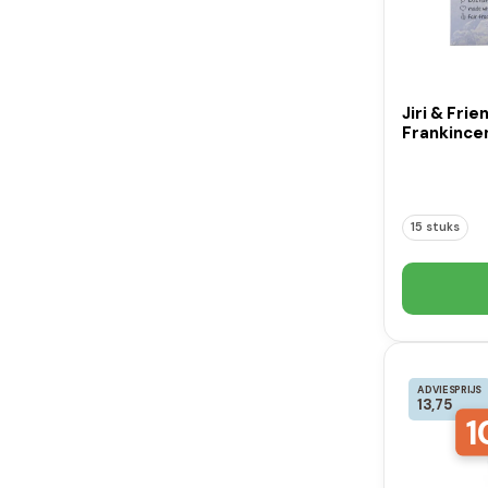
Jiri & Fri
Frankincen
15 stuks
ADVIESPRIJS
13,75
1