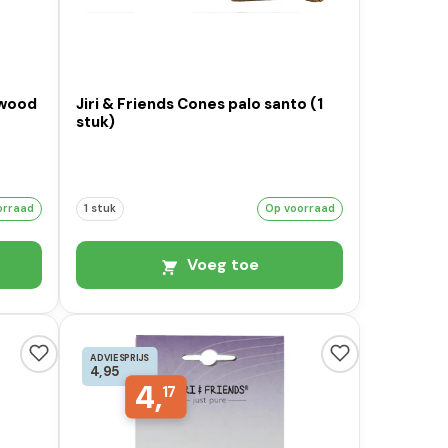
lwood
Jiri & Friends Cones palo santo (1
stuk)
orraad
1 stuk
Op voorraad
Voeg toe
ADVIESPRIJS
4,95
4,
17