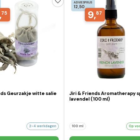
ADVIESPRIJS
12,50
,
9,
75
87
ends Geurzakje witte salie
Jiri & Friends Aromatherapy 
lavendel (100 ml)
2-4 werkdagen
100 ml
Op vo