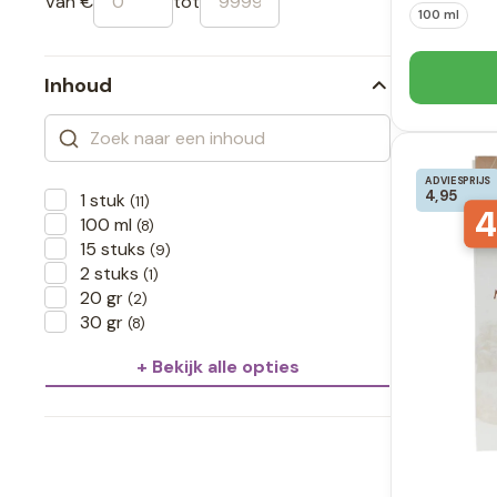
Van €
tot
100 ml
Inhoud
ADVIESPRIJS
4,95
1 stuk
(11)
4
100 ml
(8)
15 stuks
(9)
2 stuks
(1)
20 gr
(2)
30 gr
(8)
+ Bekijk alle opties