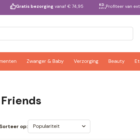
KD.
Profiteer van ex
Gratis bezorging
vanaf € 74,95
extra
ementen
Zwanger & Baby
Verzorging
Beauty
Et
& Friends
Populariteit
Sorteer op: