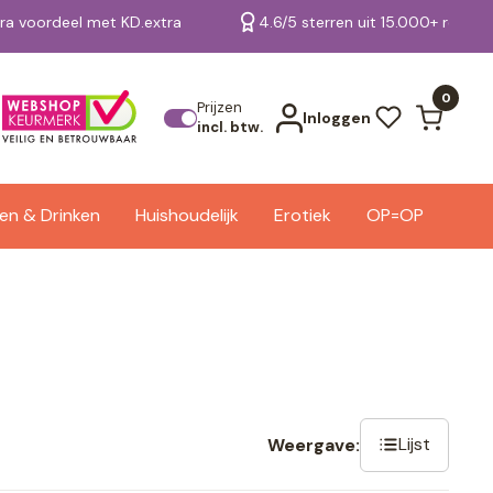
tra voordeel met KD.extra
4.6/5 sterren uit 15.000+ review
Bekijk alle resultaten
0
Prijzen
Inloggen
incl. btw.
en & Drinken
Huishoudelijk
Erotiek
OP=OP
Lijst
Weergave: