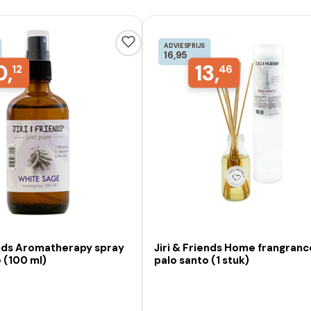
ADVIESPRIJS
16,95
0,
13,
12
46
ends Aromatherapy spray
Jiri & Friends Home frangranc
 (100 ml)
palo santo (1 stuk)