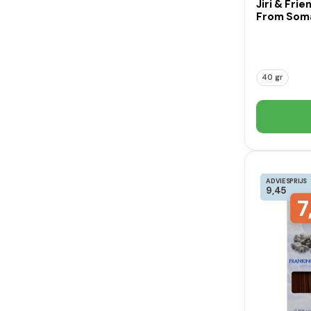
Jiri & Fri
From Soma
40 gr
ADVIESPRIJS
9,45
7