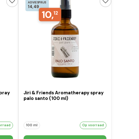
ADVIESPRIJS
14,49
10,
12
spray
Jiri & Friends Aromatherapy spray
palo santo (100 ml)
orraad
100 ml
Op voorraad