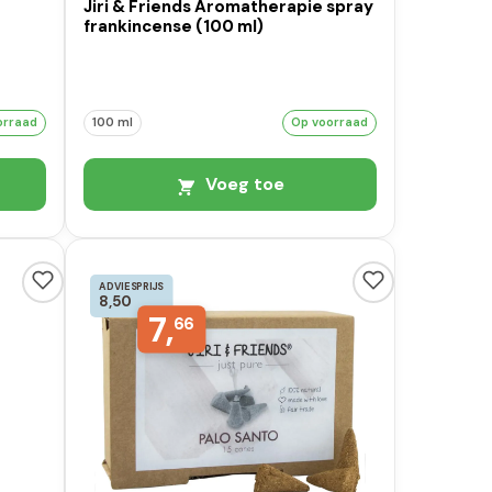
Jiri & Friends Aromatherapie spray
frankincense (100 ml)
orraad
100 ml
Op voorraad
Voeg toe
ADVIESPRIJS
8,50
7,
66