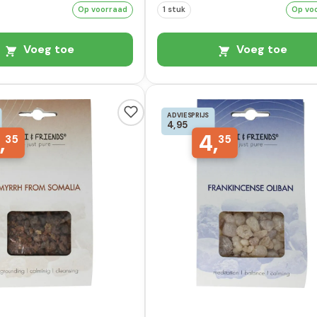
Op voorraad
1 stuk
Op vo
Voeg toe
Voeg toe
ADVIESPRIJS
4,95
,
4,
35
35