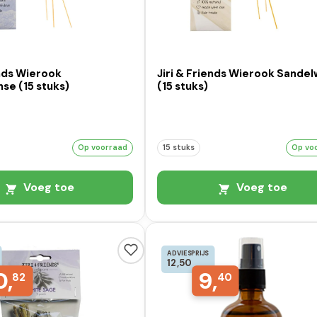
ends Wierook
Jiri & Friends Wierook Sande
se (15 stuks)
(15 stuks)
Op voorraad
15 stuks
Op vo
Voeg toe
Voeg toe
ADVIESPRIJS
12,50
0,
9,
82
40