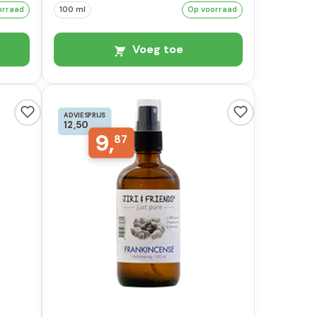
orraad
100 ml
Op voorraad
Voeg toe
ADVIESPRIJS
12,50
9,
87