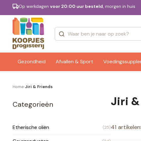
Op werkdagen
voor 20:00 uur besteld
, morgen in huis
Categorieën
Merken
Gezondheid
Afvallen & Sport
Voedingssuppl
Home
Jiri & Friends
›
Jiri 
Categorieën
41 artikelen
Etherische oliën
(25)