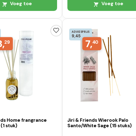
Voeg toe
Voeg toe
ADVIESPRIJS
9,45
3,
7,
29
40
ends Home frangrance
Jiri & Friends Wierook Palo
 (1 stuk)
Santo/White Sage (15 stuks)