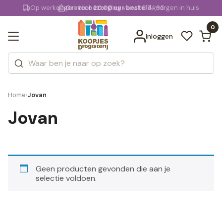
KD.
Op werkdagen
Gratis bezorging
voor 20:00 uur besteld
vanaf € 74,95
, morgen in huis
Bekijk alle resultaten
extra
Zoeken
0
Categorieën
Inloggen
Merken
Home
Jovan
›
Jovan
Geen producten gevonden die aan je
selectie voldoen.