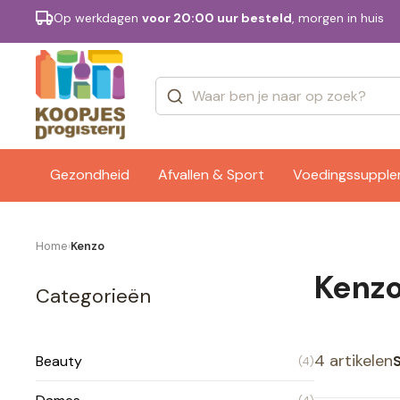
Op werkdagen
voor 20:00 uur besteld
, morgen in huis
Categorieën
Merken
Gezondheid
Afvallen & Sport
Voedingssuppl
Home
Kenzo
›
Kenz
Categorieën
4 artikelen
Beauty
(4)