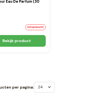
ur Eau De Parfum (30
Uitverkocht
Bekijk product
24
ucten per pagina: