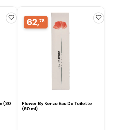
62,
78
m (30
Flower By Kenzo Eau De Toilette
(50 ml)