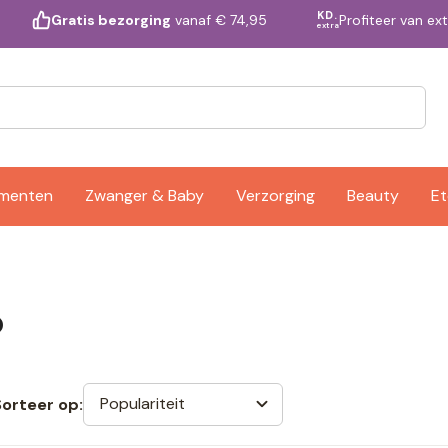
KD.
Profiteer van ex
Gratis bezorging
vanaf € 74,95
extra
ementen
Zwanger & Baby
Verzorging
Beauty
Et
o
Populariteit
Sorteer op: