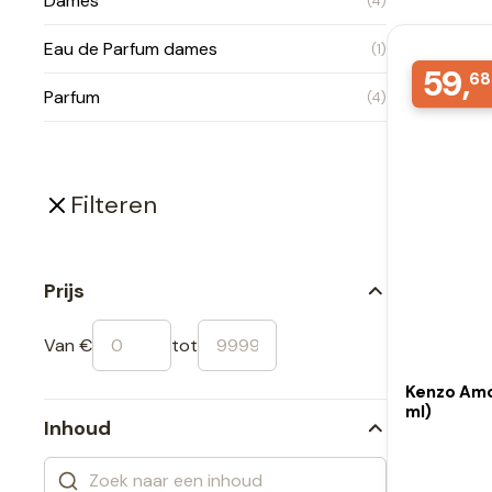
Dames
(4)
Eau de Parfum dames
(1)
59,
68
Parfum
(4)
Filteren
Prijs
Van €
tot
Kenzo Amo
ml)
Inhoud