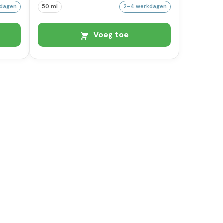
kdagen
50 ml
2-4 werkdagen
Voeg toe