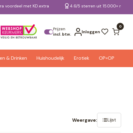
tra voordeel met KD.extra
4.6/5 sterren uit 15.000+ review
Bekijk alle resultaten
0
Prijzen
Inloggen
incl. btw.
en & Drinken
Huishoudelijk
Erotiek
OP=OP
Lijst
Weergave: