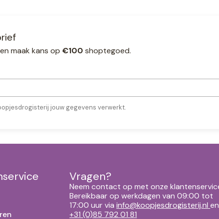
rief
ef en maak kans op
€100
shoptegoed.
oopjesdrogisterij jouw gegevens verwerkt.
nservice
Vragen?
Neem contact op met onze klantenservic
Bereikbaar op werkdagen van 09:00 tot
17:00 uur via
info@koopjesdrogisterij.nl
en
ren
+31 (0)85 792 01 81