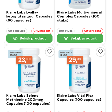
Klaire Labs L-alfa-
Klaire Labs Multi-mineral
ketoglutaarzuur Capsules
Complex Capsules (100
(60 capsules)
stuks)
60 capsules
Uitverkocht
100 stuks
Uitverkocht
Bekijk product
Bekijk product
ADVIESPRIJS
ADVIESPRIJS
25,00
31,00
23,
29,
00
39
Klaire Labs Seleno
Klaire Labs Vital Plex
Methionine 200mcg
Capsules (100 capsules)
Capsules (100 capsules)