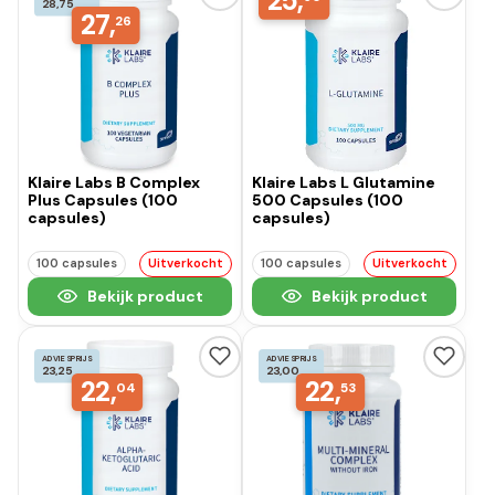
25,
28,75
27,
26
Klaire Labs B Complex
Klaire Labs L Glutamine
Plus Capsules (100
500 Capsules (100
capsules)
capsules)
100 capsules
Uitverkocht
100 capsules
Uitverkocht
Bekijk product
Bekijk product
ADVIESPRIJS
ADVIESPRIJS
23,25
23,00
22,
22,
04
53