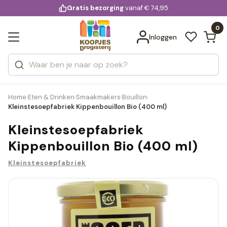
KD.
Gratis bezorging
voor 20:00 uur besteld
vanaf € 74,95
Bekijk alle resultaten
extra
Zoeken
0
Categorieën
Inloggen
Merken
Home
Eten & Drinken
Smaakmakers
Bouillon
›
›
›
›
Kleinstesoepfabriek Kippenbouillon Bio (400 ml)
Kleinstesoepfabriek
Kippenbouillon Bio (400 ml)
Kleinstesoepfabriek