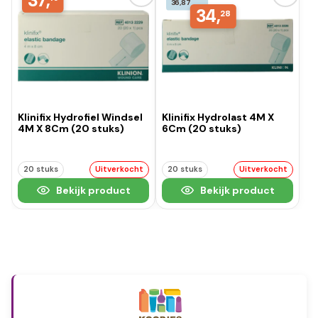
37,
36,87
34,
28
Klinifix Hydrofiel Windsel
Klinifix Hydrolast 4M X
4M X 8Cm (20 stuks)
6Cm (20 stuks)
20 stuks
Uitverkocht
20 stuks
Uitverkocht
Bekijk product
Bekijk product