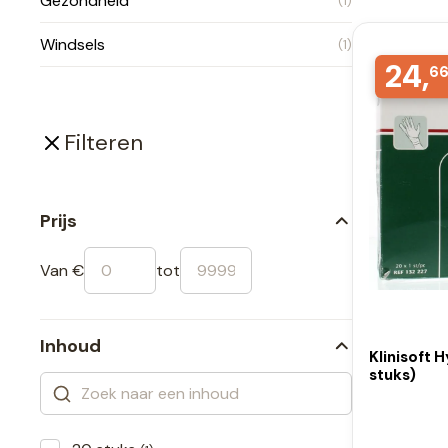
Gezondheid
(1)
Windsels
(1)
24,
6
Filteren
Prijs
Van €
tot
Inhoud
Klinisoft 
stuks)