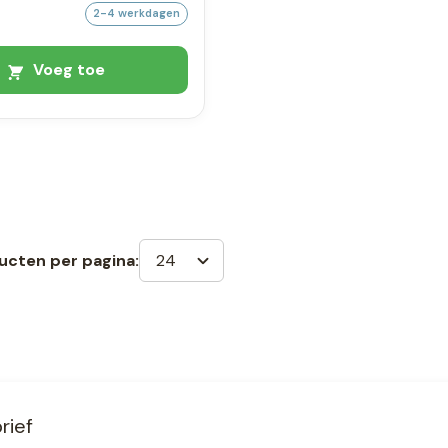
2-4 werkdagen
Voeg toe
24
ucten per pagina:
rief