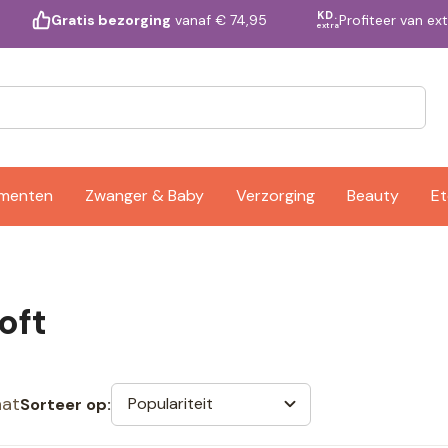
KD.
Profiteer van ex
Gratis bezorging
vanaf € 74,95
extra
ementen
Zwanger & Baby
Verzorging
Beauty
Et
oft
aat
Populariteit
Sorteer op: