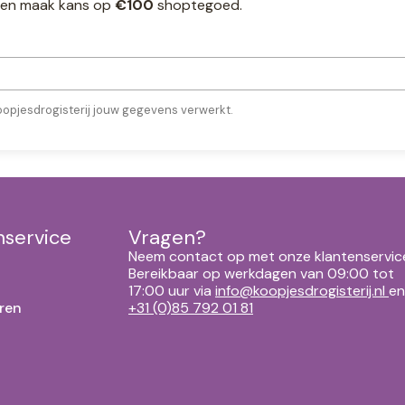
ef en maak kans op
€100
shoptegoed.
oopjesdrogisterij jouw gegevens verwerkt.
nservice
Vragen?
Neem contact op met onze klantenservic
Bereikbaar op werkdagen van 09:00 tot
17:00 uur via
info@koopjesdrogisterij.nl
en
ren
+31 (0)85 792 01 81