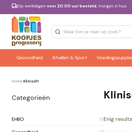
Op werkdagen
voor 20:00 uur besteld
, morgen in huis
Categorieën
Merken
Gezondheid
Afvallen & Sport
Voedingssuppl
Home
Klinisoft
›
Klinis
Categorieën
Enig result
EHBO
(1)