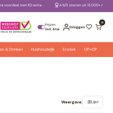
tra voordeel met KD.extra
4.6/5 sterren uit 15.000+ review
Bekijk alle resultaten
0
Prijzen
Inloggen
incl. btw.
en & Drinken
Huishoudelijk
Erotiek
OP=OP
Lijst
Weergave: