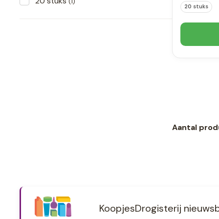
20 stuks
(1)
20 stuks
Aantal prod
KoopjesDrogisterij nieuwsb