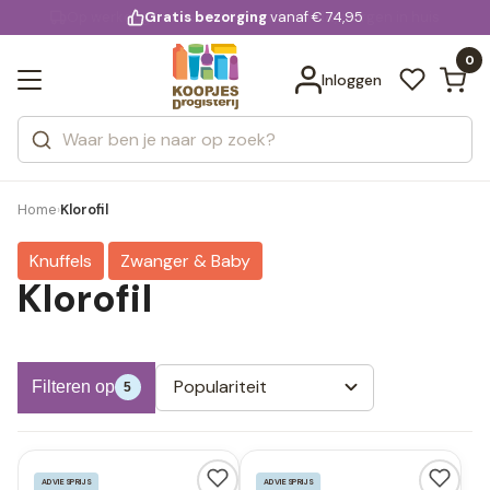
KD.
Gratis bezorging
voor 20:00 uur besteld
vanaf € 74,95
Bekijk alle resultaten
extra
Zoeken
0
Categorieën
Inloggen
Merken
Home
Klorofil
›
Knuffels
Zwanger & Baby
Klorofil
Populariteit
Filteren op
5
ADVIESPRIJS
ADVIESPRIJS