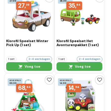
27,99
36,99
27,
35,
39
84
Klorofil Speelset Winter
Klorofil Speelset Het
Pick Up (1 set)
Avonturenpakket (1 set)
1 set
2-4 werkdagen
1 set
2-4 werkdagen
Voeg toe
Voeg toe
ADVIESPRIJS
ADVIESPRIJS
69,99
14,99
68,
14,
64
54