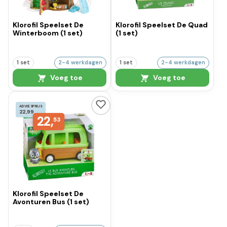
Klorofil Speelset De
Klorofil Speelset De Quad
Winterboom (1 set)
(1 set)
1 set
2-4 werkdagen
1 set
2-4 werkdagen
Voeg toe
Voeg toe
ADVIESPRIJS
22,99
22,
53
Klorofil Speelset De
Avonturen Bus (1 set)