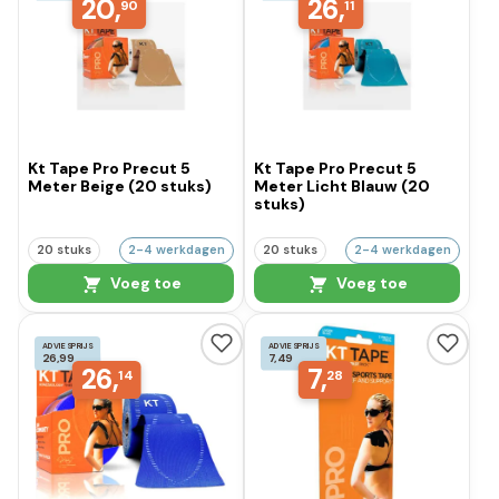
20,
26,
90
11
Kt Tape Pro Precut 5
Kt Tape Pro Precut 5
Meter Beige (20 stuks)
Meter Licht Blauw (20
stuks)
20 stuks
2-4 werkdagen
20 stuks
2-4 werkdagen
Voeg toe
Voeg toe
ADVIESPRIJS
ADVIESPRIJS
26,99
7,49
26,
7,
14
28