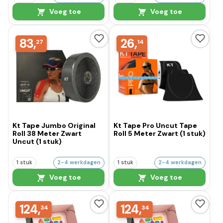
Voeg toe
Voeg toe
83,
26,
27
14
Kt Tape Jumbo Original
Kt Tape Pro Uncut Tape
Roll 38 Meter Zwart
Roll 5 Meter Zwart (1 stuk)
Uncut (1 stuk)
1 stuk
2-4 werkdagen
1 stuk
2-4 werkdagen
Voeg toe
Voeg toe
124,
124,
34
34