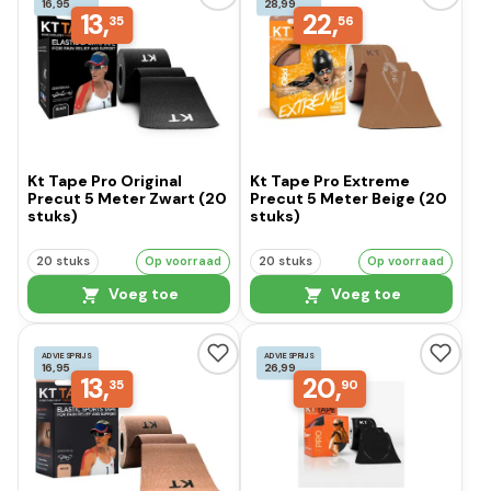
16,95
28,99
13,
22,
35
56
Kt Tape Pro Original
Kt Tape Pro Extreme
Precut 5 Meter Zwart (20
Precut 5 Meter Beige (20
stuks)
stuks)
20 stuks
Op voorraad
20 stuks
Op voorraad
Voeg toe
Voeg toe
ADVIESPRIJS
ADVIESPRIJS
16,95
26,99
13,
20,
35
90