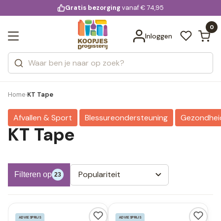
KD.
Gratis bezorging
voor 20:00 uur besteld
vanaf € 74,95
Bekijk alle resultaten
extra
Zoeken
0
Categorieën
Inloggen
Merken
Home
KT Tape
›
Afvallen & Sport
Blessureondersteuning
Gezondhei
KT Tape
Populariteit
Filteren op
23
ADVIESPRIJS
ADVIESPRIJS