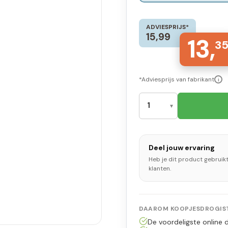
ADVIESPRIJS*
15,99
13,
3
*Adviesprijs van fabrikant
i
Deel jouw ervaring
Heb je dit product gebruik
klanten.
DAAROM KOOPJESDROGIST
De voordeligste online d