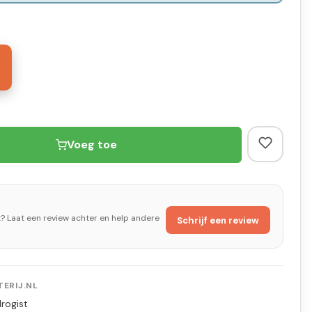
5
Voeg toe
t? Laat een review achter en help andere
Schrijf een review
ERIJ.NL
rogist