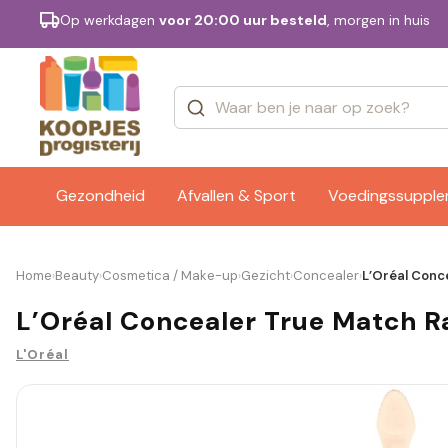
Op werkdagen
voor 20:00 uur besteld
, morgen in huis
Categorieën
Merken
Gezondheid
Afvallen & Sport
Voedingssuppl
Home
Beauty
Cosmetica / Make-up
Gezicht
Concealer
L’Oréal Conc
›
›
›
›
›
L’Oréal Concealer True Match Ra
L'Oréal