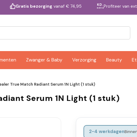
KD.
Profiteer van ex
Gratis bezorging
vanaf € 74,95
extra
ementen
Zwanger & Baby
Verzorging
Beauty
Et
ealer True Match Radiant Serum 1N Light (1 stuk)
diant Serum 1N Light (1 stuk)
2-4 werkdagen
Binnen