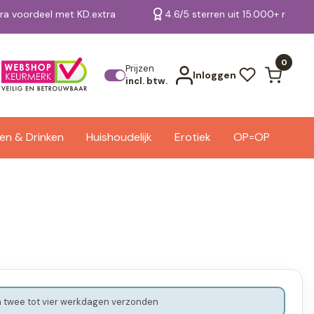
tra voordeel met KD.extra
4.6/5 sterren uit 15.000+ review
Bekijk alle resultaten
0
Prijzen
Inloggen
incl. btw.
en & Drinken
Huishoudelijk
Erotiek
OP=OP
 twee tot vier werkdagen verzonden