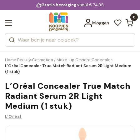
KD.
Gratis bezorging
voor 20:00 uur besteld
vanaf € 74,95
Bekijk alle resultaten
extra
Zoeken
0
Categorieën
Inloggen
Merken
Home
Beauty
Cosmetica / Make-up
Gezicht
Concealer
›
›
›
›
›
L’Oréal Concealer True Match Radiant Serum 2R Light Medium
(1 stuk)
L’Oréal Concealer True Match
Radiant Serum 2R Light
Medium (1 stuk)
L'Oréal