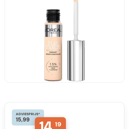
ADVIESPRIJS*
15,99
14,
19