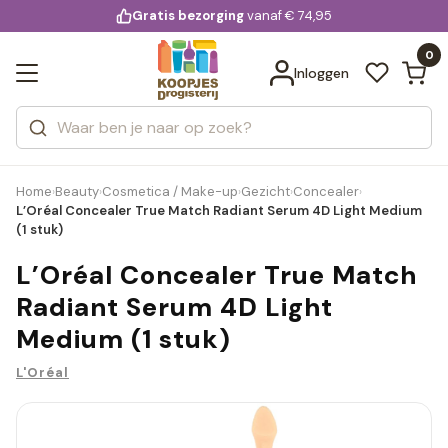
KD.
Gratis bezorging
voor 20:00 uur besteld
vanaf € 74,95
Bekijk alle resultaten
extra
Zoeken
0
Categorieën
Inloggen
Merken
Home
Beauty
Cosmetica / Make-up
Gezicht
Concealer
›
›
›
›
›
L’Oréal Concealer True Match Radiant Serum 4D Light Medium
(1 stuk)
L’Oréal Concealer True Match
Radiant Serum 4D Light
Medium (1 stuk)
L'Oréal