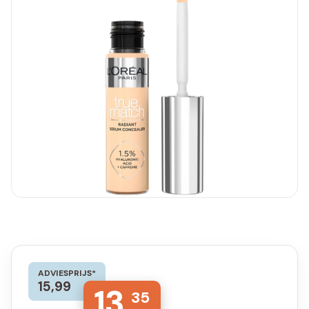
ADVIESPRIJS*
15,99
13,
35