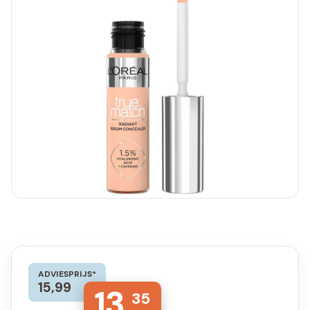
ADVIESPRIJS*
15,99
13,
35