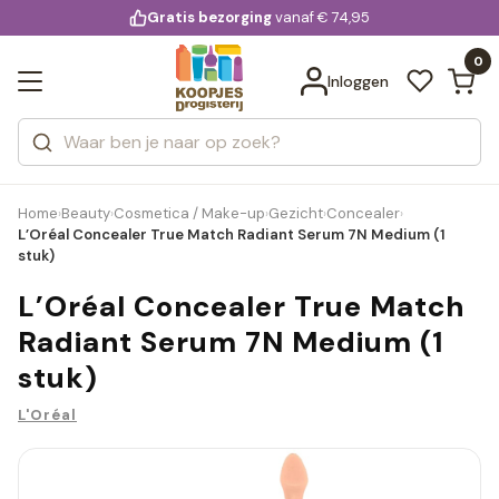
KD.
Gratis bezorging
voor 20:00 uur besteld
vanaf € 74,95
Bekijk alle resultaten
extra
Zoeken
0
Categorieën
Inloggen
Merken
Home
Beauty
Cosmetica / Make-up
Gezicht
Concealer
›
›
›
›
›
L’Oréal Concealer True Match Radiant Serum 7N Medium (1
stuk)
L’Oréal Concealer True Match
Radiant Serum 7N Medium (1
stuk)
L'Oréal