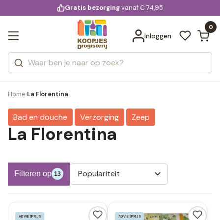
KD.
Gratis bezorging
voor 20:00 uur besteld
vanaf € 74,95
Bekijk alle resultaten
extra
Zoeken
0
Categorieën
Inloggen
Merken
Home
La Florentina
›
Bad en douche
Verzorging
Zeep
La Florentina
Populariteit
Filteren op
13
ADVIESPRIJS
ADVIESPRIJS