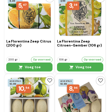
6,49
3,99
5,
3,
47
38
La Florentina Zeep Citrus
La Florentina Zeep
(200 gr)
Citroen-Gember (106 gr)
200 gr
Op voorraad
106 gr
Op voorraad
Voeg toe
Voeg toe
ADVIESPRIJS
ADVIESPRIJS
10,99
10,99
10,
8,
54
94