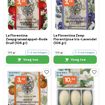
3,
3,
38
38
La Florentina
La Florentina Zeep
Zeepgranaatappel-Rode
Florentijnse Iris-Lavendel
Druif (106 gr)
(106 gr)
106 gr
2-4 werkdagen
106 gr
2-4 werkdagen
Voeg toe
Voeg toe
ADVIESPRIJS
ADVIESPRIJS
3,99
12,49
3,
10,
38
54