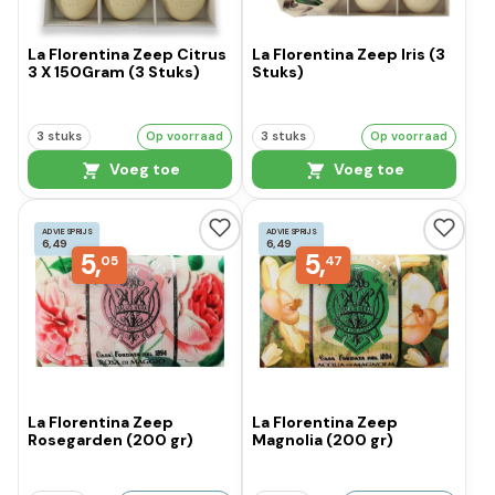
La Florentina Zeep Citrus
La Florentina Zeep Iris (3
3 X 150Gram (3 Stuks)
Stuks)
3 stuks
Op voorraad
3 stuks
Op voorraad
Voeg toe
Voeg toe
ADVIESPRIJS
ADVIESPRIJS
6,49
6,49
5,
5,
05
47
La Florentina Zeep
La Florentina Zeep
Rosegarden (200 gr)
Magnolia (200 gr)