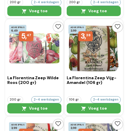
200 gr
2-4 werkdagen
200 gr
2-4 werkdagen
Voeg toe
Voeg toe
ADVIESPRIJS
ADVIESPRIJS
6,49
3,99
5,
3,
47
38
La Florentina Zeep Wilde
La Florentina Zeep Vijg-
Roos (200 gr)
Amandel (106 gr)
200 gr
2-4 werkdagen
106 gr
2-4 werkdagen
Voeg toe
Voeg toe
ADVIESPRIJS
ADVIESPRIJS
3,99
3,99