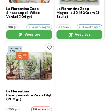
La Florentina Zeep
La Florentina Zeep
Sinaasappel-Wilde
Magnolia 3 X 150Gram (3
Venkel (106 gr)
Stuks)
106 gr
2-4 werkdagen
3 stuks
2-4 werkdagen
Voeg toe
Voeg toe
ADVIESPRIJS
5,99
5,
05
La Florentina
Handgemaakte Zeep Olijf
(200 gr)
200 gr
Uitverkocht