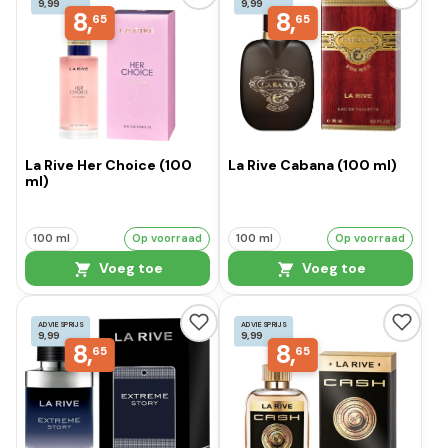
9,99
9,99
8,
8,
65
65
La Rive Her Choice (100
La Rive Cabana (100 ml)
ml)
100 ml
Op voorraad
100 ml
Op voorraad
Voeg toe
Voeg toe
ADVIESPRIJS
ADVIESPRIJS
9,99
9,99
8,
8,
65
65