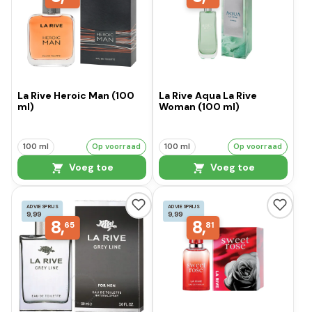
La Rive Heroic Man (100
La Rive Aqua La Rive
ml)
Woman (100 ml)
100 ml
Op voorraad
100 ml
Op voorraad
Voeg toe
Voeg toe
ADVIESPRIJS
ADVIESPRIJS
9,99
9,99
8,
8,
65
81