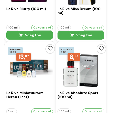
La Rive Blurry (100 ml)
La Rive Miss Dream (100
ml)
100 ml
Op voorraad
100 ml
Op voorraad
Voeg toe
Voeg toe
ADVIESPRIJS
ADVIESPRIJS
18,99
9,99
13,
8,
87
65
La Rive Miniatuurset -
La Rive Absolute Sport
Heren (1 set)
(100 ml)
1 set
Op voorraad
100 ml
Op voorraad