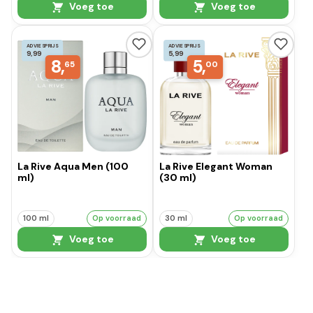
Voeg toe
Voeg toe
ADVIESPRIJS
ADVIESPRIJS
9,99
5,99
8,
5,
65
00
La Rive Aqua Men (100
La Rive Elegant Woman
ml)
(30 ml)
100 ml
Op voorraad
30 ml
Op voorraad
Voeg toe
Voeg toe