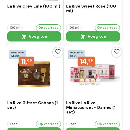
La Rive Grey Line (100 ml)
La Rive Sweet Rose (100
ml)
100 ml
Op voorraad
100 ml
Op voorraad
Voeg toe
Voeg toe
ADVIESPRIJS
ADVIESPRIJS
14,99
18,99
11,
14,
06
89
La Rive Giftset Cabana (1
La Rive La Rive
set)
Miniatuurset - Dames (1
set)
1 set
Op voorraad
1 set
Op voorraad