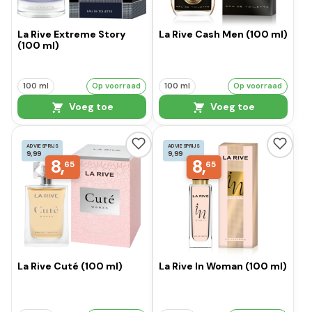
La Rive Extreme Story
La Rive Cash Men (100 ml)
(100 ml)
100 ml
Op voorraad
100 ml
Op voorraad
Voeg toe
Voeg toe
ADVIESPRIJS
ADVIESPRIJS
9,99
9,99
8,
8,
65
65
La Rive Cuté (100 ml)
La Rive In Woman (100 ml)