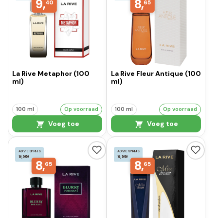
9,
8,
40
65
La Rive Metaphor (100
La Rive Fleur Antique (100
ml)
ml)
100 ml
Op voorraad
100 ml
Op voorraad
Voeg toe
Voeg toe
ADVIESPRIJS
ADVIESPRIJS
9,99
9,99
8,
8,
65
65