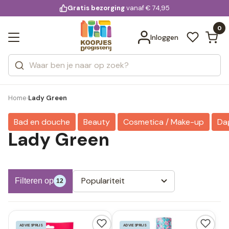
KD.
Gratis bezorging
voor 20:00 uur besteld
vanaf € 74,95
Bekijk alle resultaten
extra
Zoeken
0
Categorieën
Inloggen
Merken
Home
Lady Green
›
Bad en douche
Beauty
Cosmetica / Make-up
Da
Lady Green
Populariteit
Filteren op
12
ADVIESPRIJS
ADVIESPRIJS