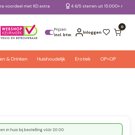
tra voordeel met KD.extra
4.6/5 sterren uit 15.000+ review
Bekijk alle resultaten
0
Prijzen
Inloggen
incl. btw.
en & Drinken
Huishoudelijk
Erotiek
OP=OP
n in huis bij bestelling vóór 20:00