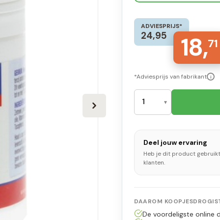
ADVIESPRIJS*
24,95
18,
71
*Adviesprijs van fabrikant
i
Deel jouw ervaring
Heb je dit product gebruik
klanten.
DAAROM KOOPJESDROGIST
De voordeligste online d