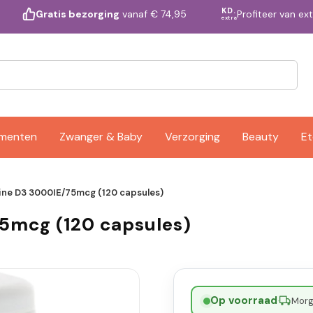
KD.
Profiteer van ex
Gratis bezorging
vanaf € 74,95
extra
ementen
Zwanger & Baby
Verzorging
Beauty
Et
ne D3 3000IE/75mcg (120 capsules)
5mcg (120 capsules)
Op voorraad
·
Morge