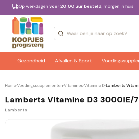
Op werkdagen
voor 20:00 uur besteld
, morgen in huis
Categorieën
Merken
Gezondheid
Afvallen & Sport
Voedingssuppl
Home
Voedingssupplementen
Vitamines
Vitamine D
Lamberts Vitami
›
›
›
›
Lamberts Vitamine D3 3000IE/7
Lamberts