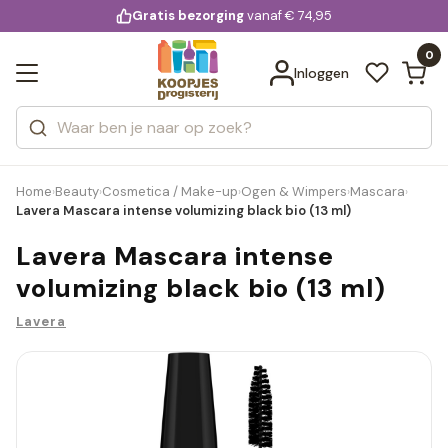
KD.
Gratis bezorging
voor 20:00 uur besteld
vanaf € 74,95
Bekijk alle resultaten
extra
Zoeken
0
Categorieën
Inloggen
Merken
Home
Beauty
Cosmetica / Make-up
Ogen & Wimpers
Mascara
›
›
›
›
›
Lavera Mascara intense volumizing black bio (13 ml)
Lavera Mascara intense
volumizing black bio (13 ml)
Lavera