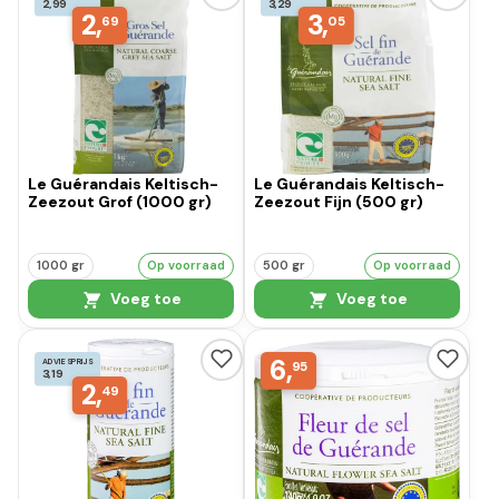
2,99
3,29
2,
3,
69
05
Le Guérandais Keltisch-
Le Guérandais Keltisch-
Zeezout Grof (1000 gr)
Zeezout Fijn (500 gr)
1000 gr
Op voorraad
500 gr
Op voorraad
Voeg toe
Voeg toe
6,
ADVIESPRIJS
95
3,19
2,
49