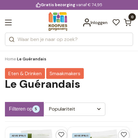
KD.
Gratis bezorging
voor 20:00 uur besteld
vanaf € 74,95
Bekijk alle resultaten
extra
Zoeken
0
Categorieën
Inloggen
Merken
Home
Le Guérandais
›
Eten & Drinken
Smaakmakers
Le Guérandais
Populariteit
Filteren op
5
ADVIESPRIJS
ADVIESPRIJS