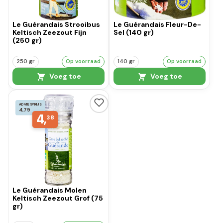
Le Guérandais Strooibus
Le Guérandais Fleur-De-
Keltisch Zeezout Fijn
Sel (140 gr)
(250 gr)
250 gr
Op voorraad
140 gr
Op voorraad
Voeg toe
Voeg toe
ADVIESPRIJS
4,79
4,
38
Le Guérandais Molen
Keltisch Zeezout Grof (75
gr)