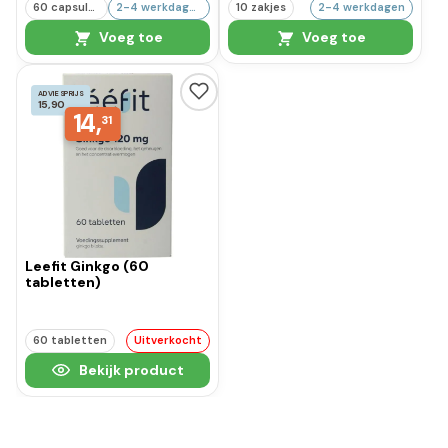
60 capsules
2-4 werkdagen
10 zakjes
2-4 werkdagen
Voeg toe
Voeg toe
ADVIESPRIJS
15,90
14,
31
Leefit Ginkgo (60
tabletten)
60 tabletten
Uitverkocht
Bekijk product