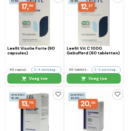
17,50
12,90
17,
12,
06
27
Leefit Visolie Forte (90
Leefit Vit C 1000
capsules)
Gebufferd (60 tabletten)
90 capsules
2-4 werkdagen
60 tabletten
2-4 werkdagen
Voeg toe
Voeg toe
ADVIESPRIJS
ADVIESPRIJS
15,20
22,50
13,
20,
70
30