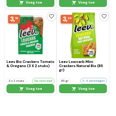
Voeg toe
Voeg toe
3,
3,
16
24
Leev Bio Crackers Tomato
Leev Lowcarb Mini
& Oregano (3 X 2 stuks)
Crackers Natural Bio (85
gr)
3 x 2 stuks
Op voorraad
85 gr
2-4 werkdagen
Voeg toe
Voeg toe