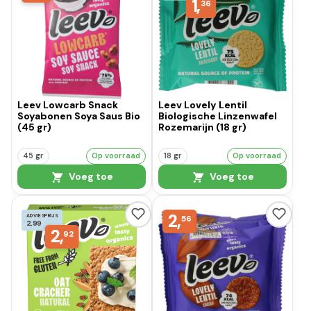
1,
36
Leev Lowcarb Snack
Leev Lovely Lentil
Soyabonen Soya Saus Bio
Biologische Linzenwafel
(45 gr)
Rozemarijn (18 gr)
45 gr
Op voorraad
18 gr
Op voorraad
Voeg toe
Voeg toe
2,
ADVIESPRIJS
56
2,99
2,
92