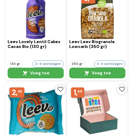
Leev Lovely Lentil Cakes
Leev Leev Biogranola
Cacao Bio (130 gr)
Lowcarb (350 gr)
130 gr
2-4 werkdagen
350 gr
2-4 werkdagen
Voeg toe
Voeg toe
2,
1,
43
69