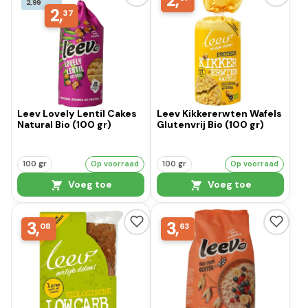
2,
2,99
2,
37
Leev Lovely Lentil Cakes
Leev Kikkererwten Wafels
Natural Bio (100 gr)
Glutenvrij Bio (100 gr)
100 gr
Op voorraad
100 gr
Op voorraad
Voeg toe
Voeg toe
3,
3,
08
63