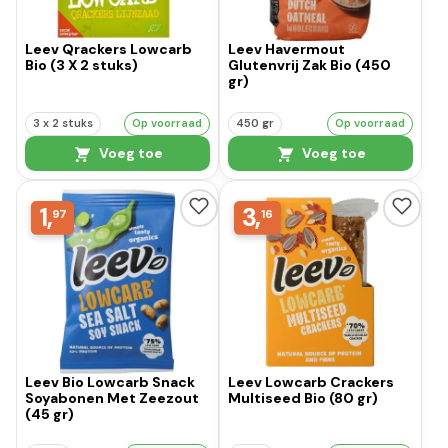
Leev Qrackers Lowcarb
Leev Havermout
Bio (3 X 2 stuks)
Glutenvrij Zak Bio (450
gr)
3 x 2 stuks
Op voorraad
450 gr
Op voorraad
Voeg toe
Voeg toe
1,
3,
97
16
Leev Bio Lowcarb Snack
Leev Lowcarb Crackers
Soyabonen Met Zeezout
Multiseed Bio (80 gr)
(45 gr)