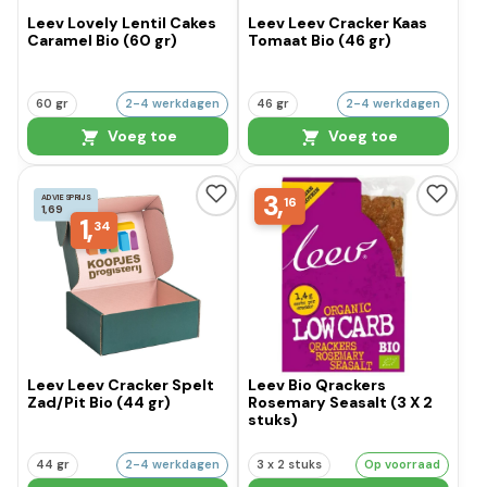
Leev Lovely Lentil Cakes
Leev Leev Cracker Kaas
Caramel Bio (60 gr)
Tomaat Bio (46 gr)
60 gr
2-4 werkdagen
46 gr
2-4 werkdagen
Voeg toe
Voeg toe
3,
ADVIESPRIJS
16
1,69
1,
34
Leev Leev Cracker Spelt
Leev Bio Qrackers
Zad/Pit Bio (44 gr)
Rosemary Seasalt (3 X 2
stuks)
44 gr
2-4 werkdagen
3 x 2 stuks
Op voorraad