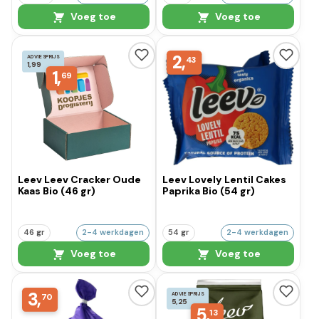
Voeg toe
Voeg toe
2,
ADVIESPRIJS
43
1,99
1,
69
Leev Leev Cracker Oude
Leev Lovely Lentil Cakes
Kaas Bio (46 gr)
Paprika Bio (54 gr)
46 gr
2-4 werkdagen
54 gr
2-4 werkdagen
Voeg toe
Voeg toe
3,
ADVIESPRIJS
70
5,25
5,
13