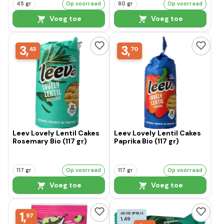
45 gr
Op voorraad
80 gr
Op voorraad
Voeg toe
Voeg toe
3,
3,
43
70
Leev Lovely Lentil Cakes
Leev Lovely Lentil Cakes
Rosemary Bio (117 gr)
Paprika Bio (117 gr)
117 gr
Op voorraad
117 gr
Op voorraad
Voeg toe
Voeg toe
1,
ADVIESPRIJS
97
1,49