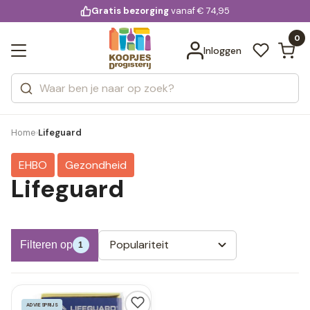
KD.
Gratis bezorging
voor 20:00 uur besteld
vanaf € 74,95
Bekijk alle resultaten
extra
Zoeken
0
Categorieën
Inloggen
Merken
Home
Lifeguard
›
EHBO
Gezondheid
Lifeguard
Populariteit
Filteren op
1
ADVIESPRIJS