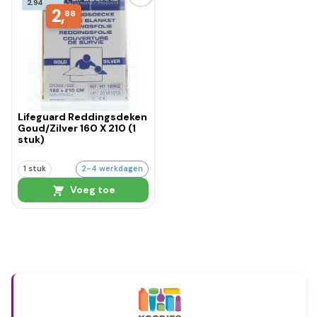
2,94
2,
88
Lifeguard Reddingsdeken
Goud/Zilver 160 X 210 (1
stuk)
1 stuk
2-4 werkdagen
Voeg toe