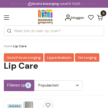
KD.
Gratis bezorging
voor 20:00 uur besteld
vanaf € 74,95
Bekijk alle resultaten
extra
Zoeken
0
Categorieën
Inloggen
Merken
Home
Lip Care
›
Gezichtsverzorging
Lippenbalsem
Verzorging
Lip Care
Populariteit
Filteren op
1
ADVIESPRIJS