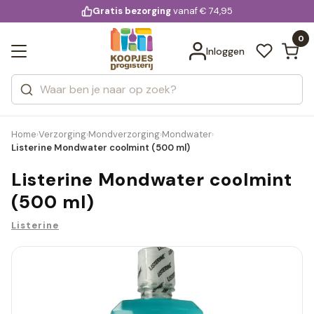
KD.
Gratis bezorging
voor 20:00 uur besteld
vanaf € 74,95
Bekijk alle resultaten
extra
Zoeken
0
Categorieën
Inloggen
Merken
Home
Verzorging
Mondverzorging
Mondwater
›
›
›
›
Listerine Mondwater coolmint (500 ml)
Listerine Mondwater coolmint
(500 ml)
Listerine